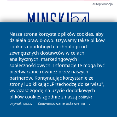
autopromocja
Nasza strona korzysta z plików cookies, aby
działała prawidłowo. Używamy także plików
cookies i podobnych technologii od
zewnętrznych dostawców w celach
analitycznych, marketingowych i
społecznościowych. Informacje te mogą być
przetwarzane również przez naszych
Copyright © 2026 wiadomoscilublin.pl Wszystkie prawa
partnerów. Kontynuując korzystanie ze
zastrzeżone.
strony lub klikając „Przechodzę do serwisu",
wyrażasz zgodę na użycie dodatkowych
plików cookies zgodnie z naszą
polityką
Polityka
Polityka
News
Autorzy
.
.
prywatności
Zaawansowane ustawienia
Prywatności
Cookies