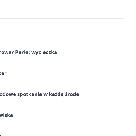
rowar Perła: wycieczka
cer
rodowe spotkania w każdą środę
wiska
e