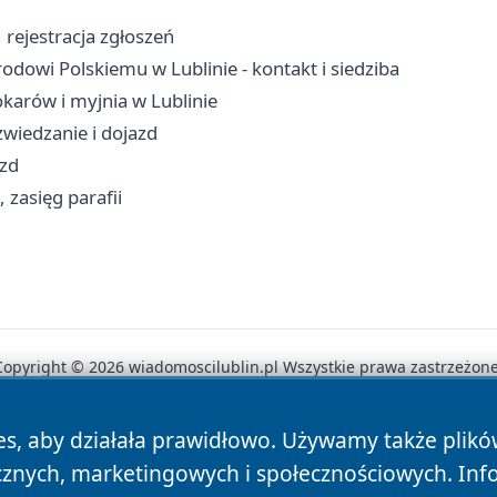
, rejestracja zgłoszeń
dowi Polskiemu w Lublinie - kontakt i siedziba
karów i myjnia w Lublinie
wiedzanie i dojazd
azd
, zasięg parafii
Copyright © 2026 wiadomoscilublin.pl Wszystkie prawa zastrzeżone
es, aby działała prawidłowo. Używamy także plik
News
Autorzy
Polityka Prywatności
Polityka Cookie
cznych, marketingowych i społecznościowych. Inf