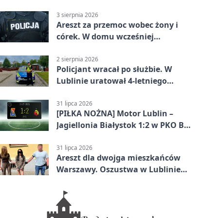
3 sierpnia 2026
Areszt za przemoc wobec żony i
córek. W domu wcześniej
interweniowała policja
2 sierpnia 2026
Policjant wracał po służbie. W
Lublinie uratował 4-letniego
chłopca
31 lipca 2026
[PIŁKA NOŻNA] Motor Lublin –
Jagiellonia Białystok 1:2 w PKO BP
Ekstraklasie. Gol w końcówce
zabrał gospodarzom remis
31 lipca 2026
Areszt dla dwojga mieszkańców
Warszawy. Oszustwa w Lublinie
miały kosztować niemal 100 tys. zł