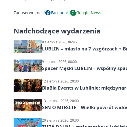
Zaobserwuj nas!
Facebook
Google News
Nadchodzące wydarzenia
8 sierpnia 2026, 06:45
LUBLIN – miasto na 7 wzgórzach + B
9 sierpnia 2026, 08:00
Spacer Męski LUBLIN – wspólny spa
12 sierpnia 2026, 20:00
BlaBla Events w Lublinie: międzyna
13 sierpnia 2026, 20:00
SEN O MIEŚCIE – Wielki powrót wido
20 sierpnia 2026, 20:00
ZUZA BAUM | mała traska w Lublini