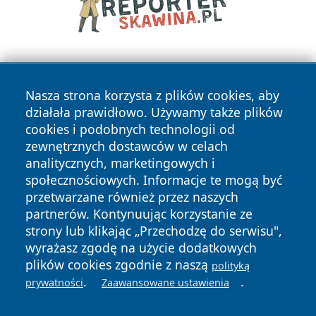
Nasza strona korzysta z plików cookies, aby
działała prawidłowo. Używamy także plików
cookies i podobnych technologii od
zewnętrznych dostawców w celach
Copyright © 2026 wiadomoscilublin.pl Wszystkie prawa
analitycznych, marketingowych i
zastrzeżone.
społecznościowych. Informacje te mogą być
przetwarzane również przez naszych
partnerów. Kontynuując korzystanie ze
Polityka
Polityka
News
Autorzy
strony lub klikając „Przechodzę do serwisu",
Prywatności
Cookies
wyrażasz zgodę na użycie dodatkowych
plików cookies zgodnie z naszą
polityką
.
.
prywatności
Zaawansowane ustawienia