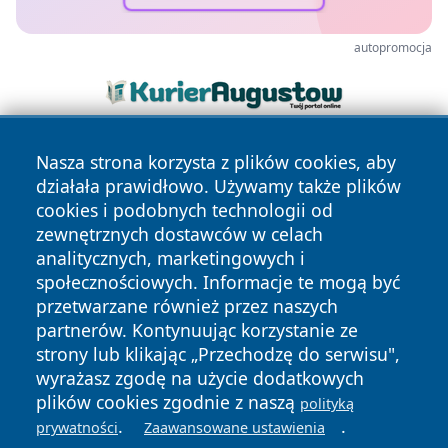
autopromocja
Nasza strona korzysta z plików cookies, aby
działała prawidłowo. Używamy także plików
cookies i podobnych technologii od
zewnętrznych dostawców w celach
analitycznych, marketingowych i
Copyright © 2026 wiadomoscilublin.pl Wszystkie prawa
społecznościowych. Informacje te mogą być
zastrzeżone.
przetwarzane również przez naszych
partnerów. Kontynuując korzystanie ze
strony lub klikając „Przechodzę do serwisu",
Polityka
Polityka
News
Autorzy
wyrażasz zgodę na użycie dodatkowych
Prywatności
Cookies
plików cookies zgodnie z naszą
polityką
.
.
prywatności
Zaawansowane ustawienia