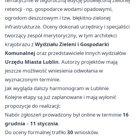
tematycznie w tegoroczną edycję poświęconą zielonej
retencji - np. gospodarce wodami opadowymi,
ogrodom deszczowym i tzw. błękitno-zielonej
infrastrukturze. Oceny dokonali urzędnicy i specjaliści
tworzący zespół merytoryczny, w tym architekci
krajobrazu z
Wydziału Zieleni i Gospodarki
Komunalnej
oraz przedstawiciele innych wydziałów
Urzędu Miasta Lublin
. Autorzy projektów mają
jeszcze możliwość wniesienia odwołania w
wyznaczonym terminie.
Jak wygląda dalszy harmonogram w Lublinie
Kolejne etapy są już zaplanowane i mają wyłonić
propozycje do realizacji:
Nabór zgłoszeń prowadzony był online w terminie
16
grudnia
–
11 stycznia
.
Do oceny formalnej trafiło
30
wniosków.