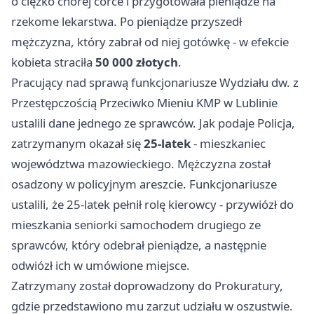
o ciężko chorej córce i przygotowała pieniądze na
rzekome lekarstwa. Po pieniądze przyszedł
mężczyzna, który zabrał od niej gotówkę - w efekcie
kobieta straciła
50 000 złotych
.
Pracujący nad sprawą funkcjonariusze Wydziału dw. z
Przestępczością Przeciwko Mieniu KMP w Lublinie
ustalili dane jednego ze sprawców. Jak podaje Policja,
zatrzymanym okazał się
25-latek
- mieszkaniec
województwa mazowieckiego. Mężczyzna został
osadzony w policyjnym areszcie. Funkcjonariusze
ustalili, że 25-latek pełnił rolę kierowcy - przywiózł do
mieszkania seniorki samochodem drugiego ze
sprawców, który odebrał pieniądze, a następnie
odwiózł ich w umówione miejsce.
Zatrzymany został doprowadzony do Prokuratury,
gdzie przedstawiono mu zarzut udziału w oszustwie.