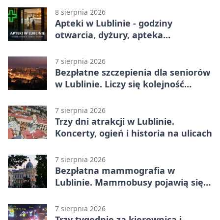
Ekstraklasy
8 sierpnia 2026
Apteki w Lublinie - godziny
otwarcia, dyżury, apteka
całodobowa
7 sierpnia 2026
Bezpłatne szczepienia dla seniorów
w Lublinie. Liczy się kolejność
zgłoszeń
7 sierpnia 2026
Trzy dni atrakcji w Lublinie.
Koncerty, ogień i historia na ulicach
7 sierpnia 2026
Bezpłatna mammografia w
Lublinie. Mammobusy pojawią się
w sześciu terminach
7 sierpnia 2026
Trzy tygodnie za kierownicą i