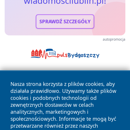
wiadomoscilublin.pl!
SPRAWDŹ SZCZEGÓŁY
autopromocja
Nasza strona korzysta z plików cookies, aby
działała prawidłowo. Używamy także plików
cookies i podobnych technologii od
zewnętrznych dostawców w celach
Copyright © 2026 wiadomoscilublin.pl Wszystkie prawa
analitycznych, marketingowych i
zastrzeżone.
społecznościowych. Informacje te mogą być
przetwarzane również przez naszych