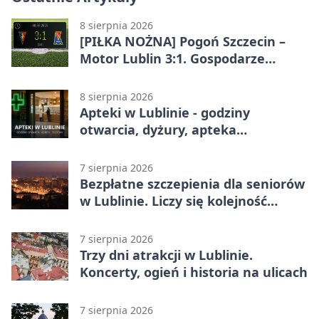
8 sierpnia 2026
[PIŁKA NOŻNA] Pogoń Szczecin –
Motor Lublin 3:1. Gospodarze
skuteczniejsi w 3. kolejce PKO BP
Ekstraklasy
8 sierpnia 2026
Apteki w Lublinie - godziny
otwarcia, dyżury, apteka
całodobowa
7 sierpnia 2026
Bezpłatne szczepienia dla seniorów
w Lublinie. Liczy się kolejność
zgłoszeń
7 sierpnia 2026
Trzy dni atrakcji w Lublinie.
Koncerty, ogień i historia na ulicach
7 sierpnia 2026