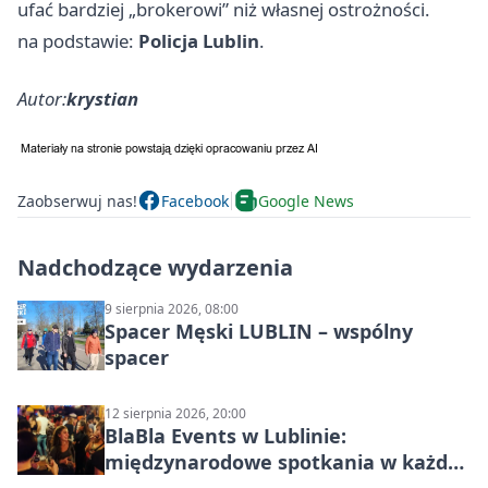
ufać bardziej „brokerowi” niż własnej ostrożności.
na podstawie:
Policja Lublin
.
Autor:
krystian
Zaobserwuj nas!
Facebook
Google News
Nadchodzące wydarzenia
9 sierpnia 2026, 08:00
Spacer Męski LUBLIN – wspólny
spacer
12 sierpnia 2026, 20:00
BlaBla Events w Lublinie:
międzynarodowe spotkania w każdą