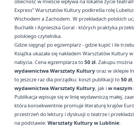
obecność w mieście wpływa na lokalne życie teatraln
Express” Warsztatów Kultury podkreśla rolę Lubelsz
Wschodem a Zachodem. W przekładach polskich ucze
Buchalik i Agnieszka Goral - których praktyka prz
polskiego czytelnika.
Gdzie sięgnąć po egzemplarz - gdzie kupić i ile trzeb
Książka ukazała się nakładem Warsztatów Kultury w s
nabycia. Cena egzemplarza to
50 zł
. Zakupu można
wydawnictwa Warsztaty Kultury
oraz w sklepie 
to jeszcze raz dla porządku: koszt publikacji to
50 zł
wydawnictwa Warsztaty Kultury
, jak i
w naszym 
Publikacja wpisuje się w linię wydawniczą małej, za
która konsekwentnie promuje literaturę krajów Eur
przestrzeń do lektury i dyskusji o teatrze i przekładz
na podstawie:
Warsztaty Kultury w Lublinie
.