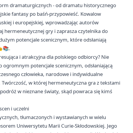
form dramaturgicznych - od dramatu historycznego
ejskie fantasy po baśń-przypowieść. Kowalow
uskiej i europejskiej, wprowadzając autorów
aj hermeneutycznej gry i zaprasza czytelnika do
dużym potencjale scenicznym, które odsłaniają
🎭📚.
sująca i atrakcyjna dla polskiego odbiorcy? Nie
 o ogromnym potencjale scenicznym, odsłaniającą
ółczesnego człowieka, narodowe i indywidualne
e. Twórczość, w której hermeneutyczna gra z tekstami
ą podróż w nieznane światy, skąd powraca się kimś
cen i uczelni
ycznych, tłumaczonych i wystawianych w wielu
fesorem Uniwersytetu Marii Curie-Skłodowskiej. Jego