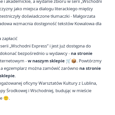
e i akademickie, a wydanie zbioru w serii „Wschodni
czyzny jako miejsca dialogu literackiego między
stniczyły doświadczone tłumaczki - Małgorzata
ekładowa wzmacnia dostępność tekstów Kowalowa dla
a zapłacić
erii „Wschodni Express” i jest już dostępna do
 dokonać bezpośrednio u wydawcy -
na stronie
internetowym -
w naszym sklepie
🛒📦. Powtórzmy
, a egzemplarz można zamówić zarówno
na stronie
sklepie
.
angażowanej oficyny Warsztatów Kultury z Lublina,
opy Środkowej i Wschodniej, budując w mieście
ie 🙂.