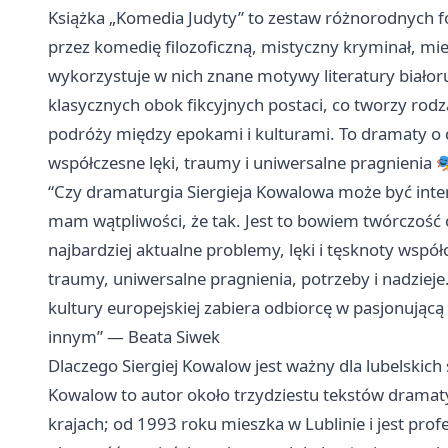
Książka „Komedia Judyty” to zestaw różnorodnych 
przez komedię filozoficzną, mistyczny kryminał, mi
wykorzystuje w nich znane motywy literatury białor
klasycznych obok fikcyjnych postaci, co tworzy rodz
podróży między epokami i kulturami. To dramaty o 
współczesne lęki, traumy i uniwersalne pragnienia 
“Czy dramaturgia Siergieja Kowalowa może być intere
mam wątpliwości, że tak. Jest to bowiem twórczość
najbardziej aktualne problemy, lęki i tęsknoty wsp
traumy, uniwersalne pragnienia, potrzeby i nadziej
kultury europejskiej zabiera odbiorcę w pasjonując
innym” — Beata Siwek
Dlaczego Siergiej Kowalow jest ważny dla lubelskich s
Kowalow to autor około trzydziestu tekstów dramat
krajach; od 1993 roku mieszka w Lublinie i jest pro