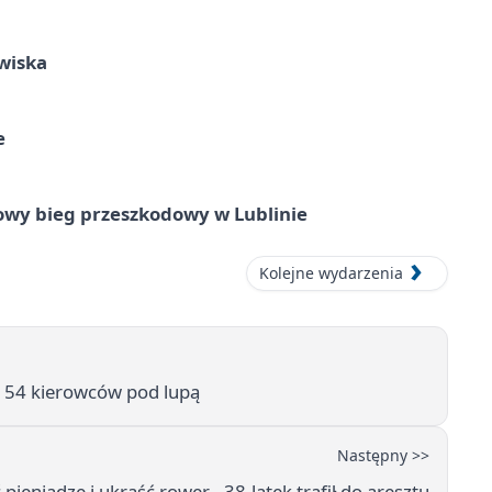
wiska
e
wy bieg przeszkodowy w Lublinie
Kolejne wydarzenia
 154 kierowców pod lupą
Następny >>
eniądze i ukraść rower - 38-latek trafił do aresztu