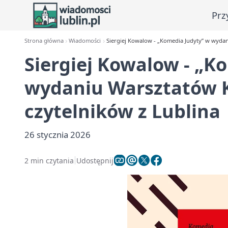
Prz
Strona główna
Wiadomości
Siergiej Kowalow - „Komedia Judyty” w wydani
Siergiej Kowalow - „K
wydaniu Warsztatów Ku
czytelników z Lublina
26 stycznia 2026
2 min czytania
Udostępnij