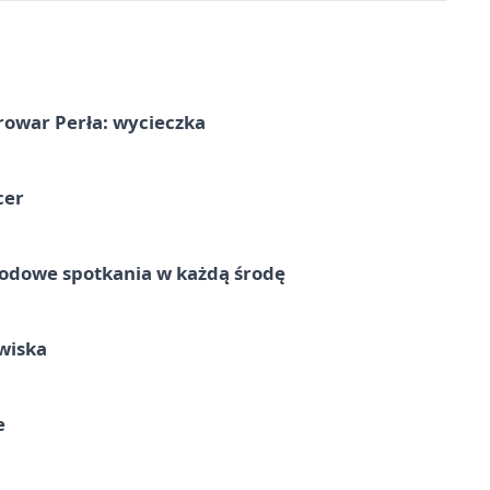
rowar Perła: wycieczka
cer
rodowe spotkania w każdą środę
wiska
e