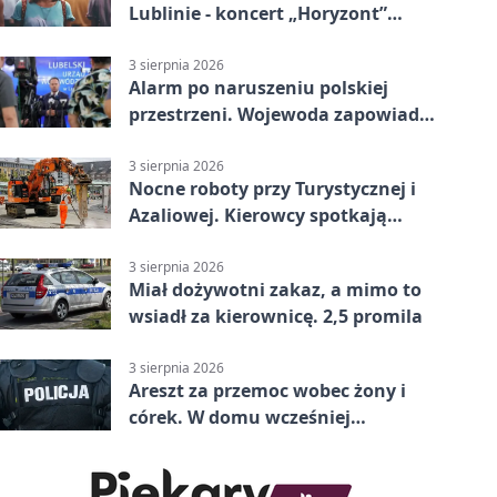
Lublinie - koncert „Horyzont”
nadciąga.
3 sierpnia 2026
Alarm po naruszeniu polskiej
przestrzeni. Wojewoda zapowiada
zmiany
3 sierpnia 2026
Nocne roboty przy Turystycznej i
Azaliowej. Kierowcy spotkają
utrudnienia
3 sierpnia 2026
Miał dożywotni zakaz, a mimo to
wsiadł za kierownicę. 2,5 promila
3 sierpnia 2026
Areszt za przemoc wobec żony i
córek. W domu wcześniej
interweniowała policja