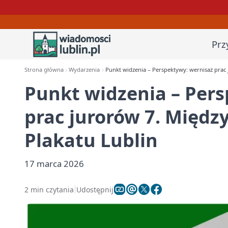
Prz
Strona główna
Wydarzenia
Punkt widzenia – Perspektywy: wernisaż prac
Punkt widzenia – Per
prac jurorów 7. Międ
Plakatu Lublin
17 marca 2026
2 min czytania
Udostępnij