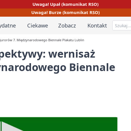
Uwaga! Upał (komunikat RSO)
Uwaga! Burze (komunikat RSO)
ydatne
Ciekawe
Zobacz
Kontakt
 jurorów 7. Międzynarodowego Biennale Plakatu Lublin
spektywy: wernisaż
zynarodowego Biennale