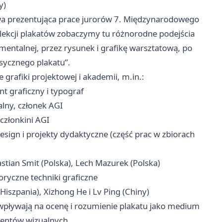
y)
wa prezentująca prace jurorów 7. Międzynarodowego
olekcji plakatów zobaczymy tu różnorodne podejścia
entalnej, przez rysunek i grafikę warsztatową, po
asycznego plakatu”.
grafiki projektowej i akademii, m.in.:
t graficzny i typograf
alny, członek AGI
członkini AGI
esign i projekty dydaktyczne (część prac w zbiorach
stian Smit (Polska), Lech Mazurek (Polska)
oryczne techniki graficzne
Hiszpania), Xizhong He i Lv Ping (Chiny)
wpływają na ocenę i rozumienie plakatu jako medium
mentów wizualnych.