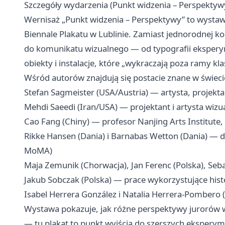
Szczegóły wydarzenia (Punkt widzenia – Perspektyw
Wernisaż „Punkt widzenia – Perspektywy” to wysta
Biennale Plakatu w Lublinie. Zamiast jednorodnej k
do komunikatu wizualnego — od typografii eksperym
obiekty i instalacje, które „wykraczają poza ramy kl
Wśród autorów znajdują się postacie znane w świecie 
Stefan Sagmeister (USA/Austria) — artysta, projektan
Mehdi Saeedi (Iran/USA) — projektant i artysta wizu
Cao Fang (Chiny) — profesor Nanjing Arts Institute, 
Rikke Hansen (Dania) i Barnabas Wetton (Dania) — d
MoMA)
Maja Zemunik (Chorwacja), Jan Ferenc (Polska), Seba
Jakub Sobczak (Polska) — prace wykorzystujące hist
Isabel Herrera González i Natalia Herrera-Pombero (
Wystawa pokazuje, jak różne perspektywy jurorów 
— tu plakat to punkt wyjścia do szerszych ekspery