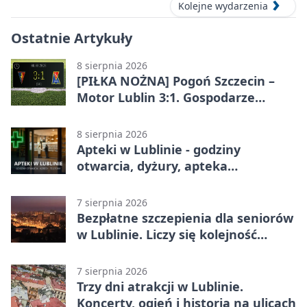
Kolejne wydarzenia
Ostatnie Artykuły
8 sierpnia 2026
[PIŁKA NOŻNA] Pogoń Szczecin –
Motor Lublin 3:1. Gospodarze
skuteczniejsi w 3. kolejce PKO BP
Ekstraklasy
8 sierpnia 2026
Apteki w Lublinie - godziny
otwarcia, dyżury, apteka
całodobowa
7 sierpnia 2026
Bezpłatne szczepienia dla seniorów
w Lublinie. Liczy się kolejność
zgłoszeń
7 sierpnia 2026
Trzy dni atrakcji w Lublinie.
Koncerty, ogień i historia na ulicach