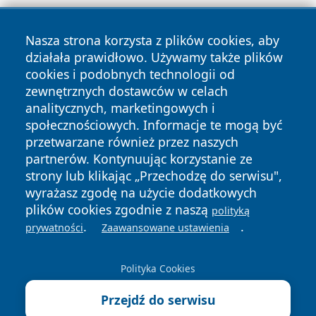
Nasza strona korzysta z plików cookies, aby
działała prawidłowo. Używamy także plików
cookies i podobnych technologii od
zewnętrznych dostawców w celach
Copyright © 2026 wiadomoscilublin.pl Wszystkie prawa
analitycznych, marketingowych i
zastrzeżone.
społecznościowych. Informacje te mogą być
przetwarzane również przez naszych
partnerów. Kontynuując korzystanie ze
Polityka
Polityka
News
Autorzy
strony lub klikając „Przechodzę do serwisu",
Prywatności
Cookies
wyrażasz zgodę na użycie dodatkowych
plików cookies zgodnie z naszą
polityką
.
.
prywatności
Zaawansowane ustawienia
Polityka Cookies
Przejdź do serwisu