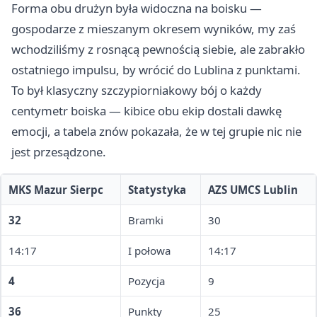
Forma obu drużyn była widoczna na boisku —
gospodarze z mieszanym okresem wyników, my zaś
wchodziliśmy z rosnącą pewnością siebie, ale zabrakło
ostatniego impulsu, by wrócić do Lublina z punktami.
To był klasyczny szczypiorniakowy bój o każdy
centymetr boiska — kibice obu ekip dostali dawkę
emocji, a tabela znów pokazała, że w tej grupie nic nie
jest przesądzone.
MKS Mazur Sierpc
Statystyka
AZS UMCS Lublin
32
Bramki
30
14:17
I połowa
14:17
4
Pozycja
9
36
Punkty
25