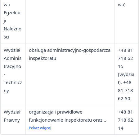
w i
wa)
Egzekuc
ji
Należno
ści
Wydział
obsługa administracyjno-gospodarcza
+48 81
Adminis
inspektoratu
718 62
tracyjno
15
-
(wydzia
Technicz
ł), +48
ny
81 718
62 50
Wydział
organizacja i prawidłowe
+48 81
Prawny
funkcjonowanie inspektoratu oraz
718 62
opinie i porady prawne
14
Pokaż więcej