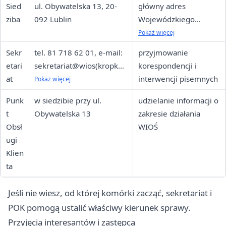
Sied
ul. Obywatelska 13, 20-
główny adres
ziba
092 Lublin
Wojewódzkiego
Inspektoratu Ochrony
Pokaż więcej
Środowiska w Lublinie
Sekr
tel. 81 718 62 01, e-mail:
przyjmowanie
etari
sekretariat@wios(kropka)l
korespondencji i
at
ublin.pl, godziny od 7.00
interwencji pisemnych
Pokaż więcej
do 15.00
Punk
w siedzibie przy ul.
udzielanie informacji o
t
Obywatelska 13
zakresie działania
Obsł
WIOŚ
ugi
Klien
ta
Jeśli nie wiesz, od której komórki zacząć, sekretariat i
POK pomogą ustalić właściwy kierunek sprawy.
Przyjęcia interesantów i zastępca