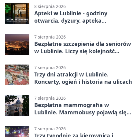
Ekstraklasy
8 sierpnia 2026
Apteki w Lublinie - godziny
otwarcia, dyżury, apteka
całodobowa
7 sierpnia 2026
Bezpłatne szczepienia dla seniorów
w Lublinie. Liczy się kolejność
zgłoszeń
7 sierpnia 2026
Trzy dni atrakcji w Lublinie.
Koncerty, ogień i historia na ulicach
7 sierpnia 2026
Bezpłatna mammografia w
Lublinie. Mammobusy pojawią się
w sześciu terminach
7 sierpnia 2026
Trzy tygodnie za kierownicą i