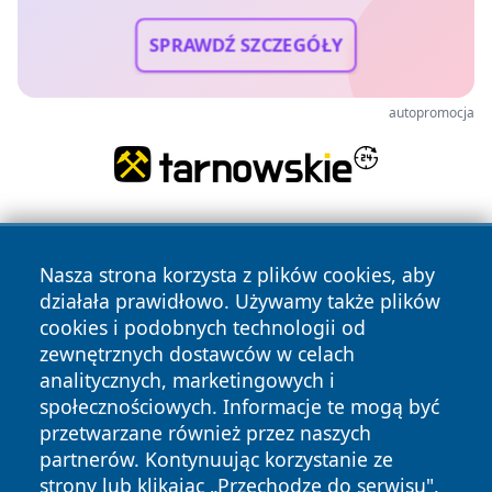
SPRAWDŹ SZCZEGÓŁY
autopromocja
Nasza strona korzysta z plików cookies, aby
działała prawidłowo. Używamy także plików
cookies i podobnych technologii od
zewnętrznych dostawców w celach
Copyright © 2026 wiadomoscilublin.pl Wszystkie prawa
analitycznych, marketingowych i
zastrzeżone.
społecznościowych. Informacje te mogą być
przetwarzane również przez naszych
partnerów. Kontynuując korzystanie ze
Polityka
Polityka
News
Autorzy
strony lub klikając „Przechodzę do serwisu",
Prywatności
Cookies