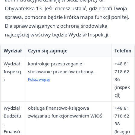
Obywatelska 13. Jeśli chcesz ustalić, gdzie trafi Twoja
sprawa, pomocna będzie krótka mapa funkcji poniżej.
Dla spraw związanych z ochroną środowiska
najczęściej właściwy będzie Wydział Inspekcji.
Wydział
Czym się zajmuje
Telefon
Wydział
kontroluje przestrzeganie i
+48 81
Inspekcj
stosowanie przepisów ochrony
718 62
i
środowiska oraz decyzji ustalających
36
Pokaż więcej
warunki użytkowania środowiska,
(inspek
wydaje decyzje pokontrolne, nakłada
cji)
kary i mandaty
Wydział
obsługa finansowo-księgowa
+48 81
Budżetu
związana z funkcjonowaniem WIOŚ
718 62
,
38
Finansó
(księgo