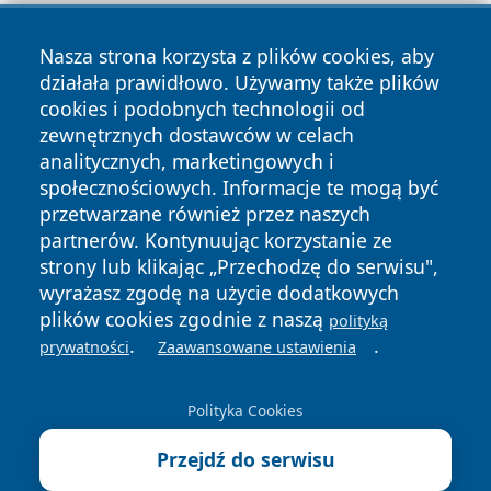
Nasza strona korzysta z plików cookies, aby
działała prawidłowo. Używamy także plików
cookies i podobnych technologii od
zewnętrznych dostawców w celach
Copyright © 2026 wiadomoscilublin.pl Wszystkie prawa
analitycznych, marketingowych i
zastrzeżone.
społecznościowych. Informacje te mogą być
przetwarzane również przez naszych
partnerów. Kontynuując korzystanie ze
Polityka
Polityka
News
Autorzy
strony lub klikając „Przechodzę do serwisu",
Prywatności
Cookies
wyrażasz zgodę na użycie dodatkowych
plików cookies zgodnie z naszą
polityką
.
.
prywatności
Zaawansowane ustawienia
Polityka Cookies
Przejdź do serwisu