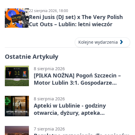
Lublinie
22 sierpnia 2026, 18:00
Reni Jusis (DJ set) x The Very Polish
Cut Outs – Lublin: letni wieczór
Kolejne wydarzenia
Ostatnie Artykuły
8 sierpnia 2026
[PIŁKA NOŻNA] Pogoń Szczecin –
Motor Lublin 3:1. Gospodarze
skuteczniejsi w 3. kolejce PKO BP
Ekstraklasy
8 sierpnia 2026
Apteki w Lublinie - godziny
otwarcia, dyżury, apteka
całodobowa
7 sierpnia 2026