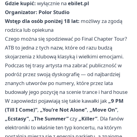
Gdzie kupić:
wyłącznie na
ebilet.pl
Organizator:
Polor Studio
Wstęp dla osób poniżej 18 lat:
możliwy za zgodą
rodzica lub opiekuna
Czego można się spodziewać po Final Chapter Tour?
ATB to jedna z tych nazw, które od razu budzą
skojarzenia z klubową klasyką i wielkimi emocjami.
Podczas tej trasy artysta ma zabrać publiczność w
podróż przez swoją dyskografię — od najbardziej
znanych utworów po numery, które przez lata
budowały jego pozycję na scenie trance i hard house
W zapowiedzi pojawiają się takie kawałki jak
„9 PM
(Till I Come)”
,
„You’re Not Alone”
,
„Move On”
,
„Ecstasy”
,
„The Summer”
czy
„Killer”
. Dla fanów
elektroniki to właśnie ten typ koncertu, na którym
nostalgia miesza się z energią parkietu, a znajome