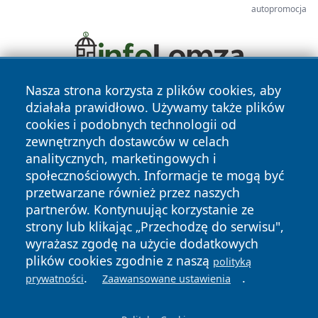
autopromocja
Nasza strona korzysta z plików cookies, aby
działała prawidłowo. Używamy także plików
cookies i podobnych technologii od
zewnętrznych dostawców w celach
analitycznych, marketingowych i
społecznościowych. Informacje te mogą być
Copyright © 2026 wiadomoscilublin.pl Wszystkie prawa
przetwarzane również przez naszych
zastrzeżone.
partnerów. Kontynuując korzystanie ze
strony lub klikając „Przechodzę do serwisu",
wyrażasz zgodę na użycie dodatkowych
Polityka
Polityka
News
Autorzy
plików cookies zgodnie z naszą
polityką
Prywatności
Cookies
.
.
prywatności
Zaawansowane ustawienia