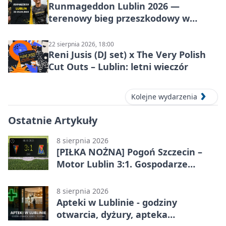
Runmageddon Lublin 2026 —
terenowy bieg przeszkodowy w
Lublinie
22 sierpnia 2026, 18:00
Reni Jusis (DJ set) x The Very Polish
Cut Outs – Lublin: letni wieczór
Kolejne wydarzenia
Ostatnie Artykuły
8 sierpnia 2026
[PIŁKA NOŻNA] Pogoń Szczecin –
Motor Lublin 3:1. Gospodarze
skuteczniejsi w 3. kolejce PKO BP
Ekstraklasy
8 sierpnia 2026
Apteki w Lublinie - godziny
otwarcia, dyżury, apteka