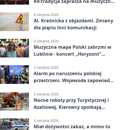
Re:tradycja zaprasza na muzyczną
noc
4 sierpnia 2026
Al. Kraśnicka z objazdami. Zmiany
dla pięciu linii komunikacji
3 sierpnia 2026
Muzyczna mapa Polski zabrzmi w
Lublinie - koncert „Horyzont”
nadciąga.
3 sierpnia 2026
Alarm po naruszeniu polskiej
przestrzeni. Wojewoda zapowiada
zmiany
3 sierpnia 2026
Nocne roboty przy Turystycznej i
Azaliowej. Kierowcy spotkają
utrudnienia
3 sierpnia 2026
Miał dożywotni zakaz, a mimo to