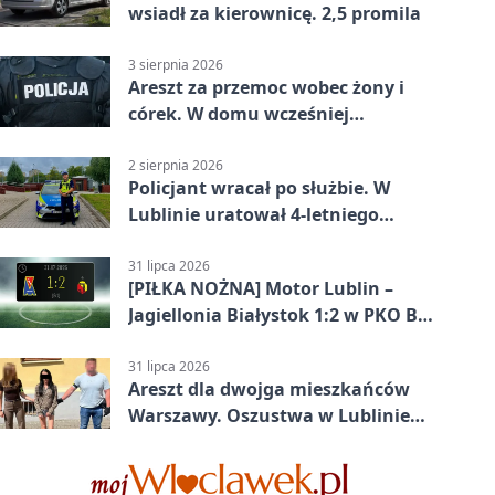
wsiadł za kierownicę. 2,5 promila
3 sierpnia 2026
Areszt za przemoc wobec żony i
córek. W domu wcześniej
interweniowała policja
2 sierpnia 2026
Policjant wracał po służbie. W
Lublinie uratował 4-letniego
chłopca
31 lipca 2026
[PIŁKA NOŻNA] Motor Lublin –
Jagiellonia Białystok 1:2 w PKO BP
Ekstraklasie. Gol w końcówce
zabrał gospodarzom remis
31 lipca 2026
Areszt dla dwojga mieszkańców
Warszawy. Oszustwa w Lublinie
miały kosztować niemal 100 tys. zł