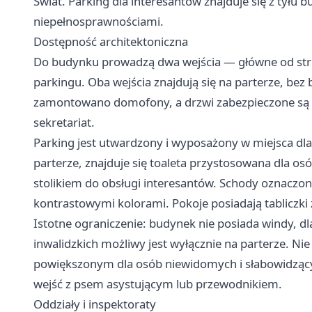
Świat. Parking dla interesantów znajduje się z tyłu
niepełnosprawnościami.
Dostępność architektoniczna
Do budynku prowadzą dwa wejścia — główne od stro
parkingu. Oba wejścia znajdują się na parterze, bez
zamontowano domofony, a drzwi zabezpieczone są
sekretariat.
Parking jest utwardzony i wyposażony w miejsca dl
parterze, znajduje się toaleta przystosowana dla os
stolikiem do obsługi interesantów. Schody oznacz
kontrastowymi kolorami. Pokoje posiadają tabliczki 
Istotne ograniczenie: budynek nie posiada windy, d
inwalidzkich możliwy jest wyłącznie na parterze. Ni
powiększonym dla osób niewidomych i słabowidząc
wejść z psem asystującym lub przewodnikiem.
Oddziały i inspektoraty