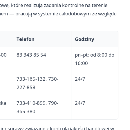
we, które realizują zadania kontrolne na terenie
nem — pracują w systemie całodobowym ze względu
Telefon
Godziny
500
83 343 85 54
pn–pt: od 8:00 do
16:00
733-165-132, 730-
24/7
227-858
ska
733-410-899, 790-
24/7
365-380
tkim sprawy związane z kontrolą jakości handlowej w