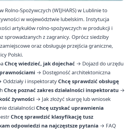
w Rolno-Spożywczych (WIJHARS) w Lublinie to
żywności w województwie lubelskim. Instytucja
kości artykułów rolno-spożywczych w produkcji i
z sprowadzanych z zagranicy. Oprócz siedziby
 zamiejscowe oraz obsługuje przejścia graniczne,
cy Polski.
ba
Chcę wiedzieć, jak dojechać
→
Dojazd do urzędu
sprawnościami
→
Dostępność architektoniczna
→
Oddziały i inspektoraty
Chcę sprawdzić obsługę
ch
Chcę poznać zakres działalności inspektoratu
→
akość żywności
→
Jak złożyć skargę lub wniosek
nie działalności
Chcę uzyskać uprawnienia
estr
Chcę sprawdzić klasyfikację tusz
kam odpowiedzi na najczęstsze pytania
→
FAQ