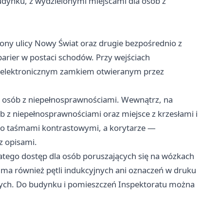
 budynku, z wydzielonymi miejscami dla osób z
ny ulicy Nowy Świat oraz drugie bezpośrednio z
 barier w postaci schodów. Przy wejściach
 elektronicznym zamkiem otwieranym przez
a osób z niepełnosprawnościami. Wewnątrz, na
ób z niepełnosprawnościami oraz miejsce z krzesłami i
ono taśmami kontrastowymi, a korytarze —
z opisami.
latego dostęp dla osób poruszających się na wózkach
e ma również pętli indukcyjnych ani oznaczeń w druku
ych. Do budynku i pomieszczeń Inspektoratu można