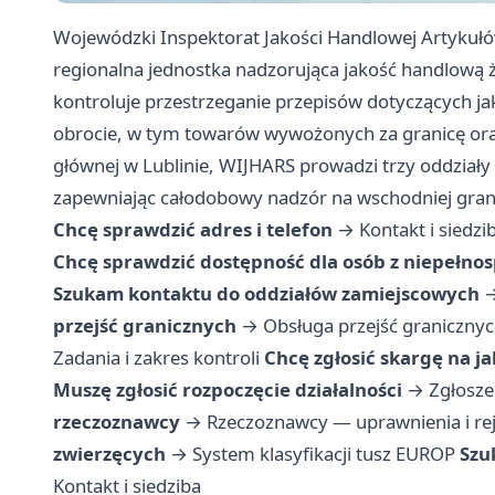
Wojewódzki Inspektorat Jakości Handlowej Artykułó
regionalna jednostka nadzorująca jakość handlową 
kontroluje przestrzeganie przepisów dotyczących ja
obrocie, w tym towarów wywożonych za granicę ora
głównej w Lublinie, WIJHARS prowadzi trzy oddziały
zapewniając całodobowy nadzór na wschodniej grani
Chcę sprawdzić adres i telefon
→
Kontakt i siedzi
Chcę sprawdzić dostępność dla osób z niepełno
Szukam kontaktu do oddziałów zamiejscowych
przejść granicznych
→
Obsługa przejść graniczny
Zadania i zakres kontroli
Chcę zgłosić skargę na j
Muszę zgłosić rozpoczęcie działalności
→
Zgłosze
rzeczoznawcy
→
Rzeczoznawcy — uprawnienia i rej
zwierzęcych
→
System klasyfikacji tusz EUROP
Szu
Kontakt i siedziba