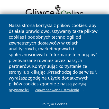
Nasza strona korzysta z plików cookies, aby
działała prawidłowo. Używamy także plików
cookies i podobnych technologii od
zewnętrznych dostawców w celach
analitycznych, marketingowych i
społecznościowych. Informacje te mogą być
Copyright © 2026 wiadomoscilublin.pl Wszystkie prawa
przetwarzane również przez naszych
zastrzeżone.
partnerów. Kontynuując korzystanie ze
strony lub klikając „Przechodzę do serwisu",
wyrażasz zgodę na użycie dodatkowych
Polityka
Polityka
News
Autorzy
plików cookies zgodnie z naszą
Prywatności
Cookies
polityką
.
.
prywatności
Zaawansowane ustawienia
Polityka Cookies