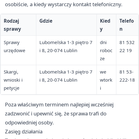
osobiście, a kiedy wystarczy kontakt telefoniczny.
Rodzaj
Gdzie
Kied
Telefo
sprawy
y
n
Sprawy
Lubomelska 1-3 piętro 7
dni
81 532
urzędowe
i 8, 20-074 Lublin
roboc
22 19
ze
Skargi,
Lubomelska 1-3 piętro 7
we
81 53-
wnioski i
i 8, 20-074 Lublin
wtork
222-18
petycje
i
Poza właściwym terminem najlepiej wcześniej
zadzwonić i upewnić się, że sprawa trafi do
odpowiedniej osoby.
Zasięg działania