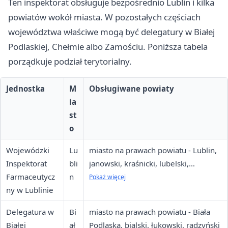
Ten inspektorat obsługuje bezpośrednio Lublin i kilka
powiatów wokół miasta. W pozostałych częściach
województwa właściwe mogą być delegatury w Białej
Podlaskiej, Chełmie albo Zamościu. Poniższa tabela
porządkuje podział terytorialny.
Jednostka
M
Obsługiwane powiaty
ia
st
o
Wojewódzki
Lu
miasto na prawach powiatu - Lublin,
Inspektorat
bli
janowski, kraśnicki, lubelski,
Farmaceutycz
n
lubartowski, łęczyński, opolski,
Pokaż więcej
ny w Lublinie
puławski, rycki, świdnicki
Delegatura w
Bi
miasto na prawach powiatu - Biała
Białej
ał
Podlaska, bialski, łukowski, radzyński