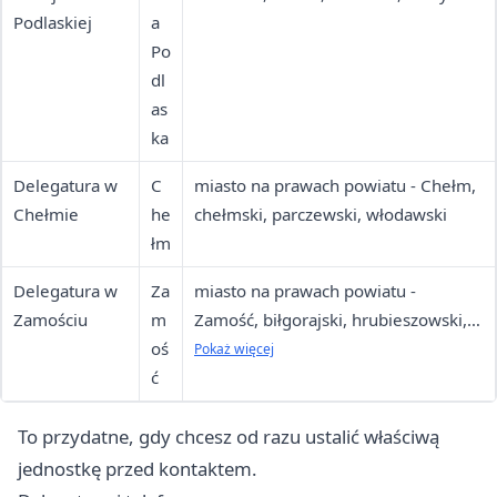
Podlaskiej
a
Po
dl
as
ka
Delegatura w
C
miasto na prawach powiatu - Chełm,
Chełmie
he
chełmski, parczewski, włodawski
łm
Delegatura w
Za
miasto na prawach powiatu -
Zamościu
m
Zamość, biłgorajski, hrubieszowski,
oś
krasnostawski, tomaszowski,
Pokaż więcej
ć
zamojski
To przydatne, gdy chcesz od razu ustalić właściwą
jednostkę przed kontaktem.