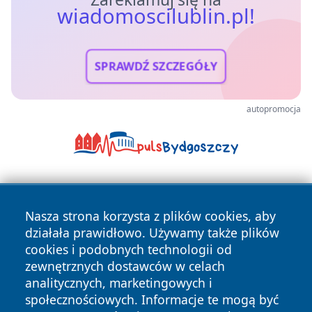
wiadomoscilublin.pl!
SPRAWDŹ SZCZEGÓŁY
autopromocja
Nasza strona korzysta z plików cookies, aby
działała prawidłowo. Używamy także plików
cookies i podobnych technologii od
zewnętrznych dostawców w celach
Copyright © 2026 wiadomoscilublin.pl Wszystkie prawa
analitycznych, marketingowych i
zastrzeżone.
społecznościowych. Informacje te mogą być