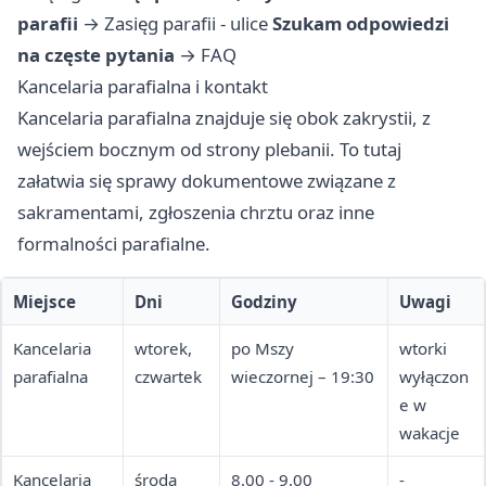
parafii
→
Zasięg parafii - ulice
Szukam odpowiedzi
na częste pytania
→
FAQ
Kancelaria parafialna i kontakt
Kancelaria parafialna znajduje się obok zakrystii, z
wejściem bocznym od strony plebanii. To tutaj
załatwia się sprawy dokumentowe związane z
sakramentami, zgłoszenia chrztu oraz inne
formalności parafialne.
Miejsce
Dni
Godziny
Uwagi
Kancelaria
wtorek,
po Mszy
wtorki
parafialna
czwartek
wieczornej – 19:30
wyłączon
e w
wakacje
Kancelaria
środa
8.00 - 9.00
-