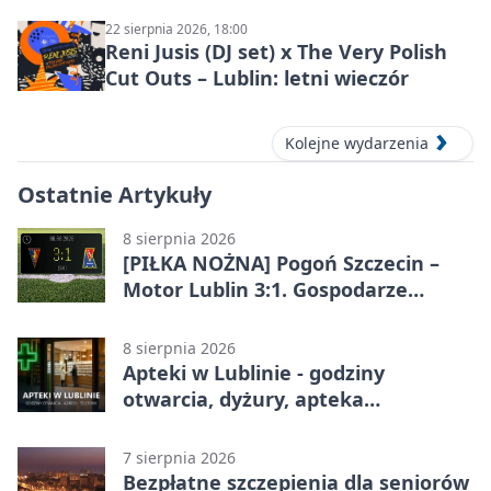
22 sierpnia 2026, 18:00
Reni Jusis (DJ set) x The Very Polish
Cut Outs – Lublin: letni wieczór
Kolejne wydarzenia
Ostatnie Artykuły
8 sierpnia 2026
[PIŁKA NOŻNA] Pogoń Szczecin –
Motor Lublin 3:1. Gospodarze
skuteczniejsi w 3. kolejce PKO BP
Ekstraklasy
8 sierpnia 2026
Apteki w Lublinie - godziny
otwarcia, dyżury, apteka
całodobowa
7 sierpnia 2026
Bezpłatne szczepienia dla seniorów