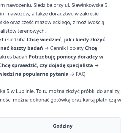
nym nawożeniu. Siedziba przy ul. Sławinkowska 5
in i nawozów, a także doradztwo w zakresie
skie oraz część mazowieckiego, z możliwością
jalistów terenowych.
t i siedziba
Chcę wiedzieć, jak i kiedy złożyć
nać koszty badań
→
Cennik i opłaty
Chcę
zakres badań
Potrzebuję pomocy doradcy w
Chcę sprawdzić, czy dojadę specjalista
→
iedzi na popularne pytania
→
FAQ
ka 5 w Lublinie. To tu można złożyć próbki do analizy,
łatności można dokonać gotówką oraz kartą płatniczą w
Godziny