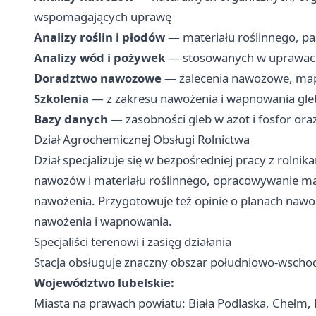
wspomagających uprawę
Analizy roślin i płodów
— materiału roślinnego, pas
Analizy wód i pożywek
— stosowanych w uprawac
Doradztwo nawozowe
— zalecenia nawozowe, map
Szkolenia
— z zakresu nawożenia i wapnowania gle
Bazy danych
— zasobności gleb w azot i fosfor or
Dział Agrochemicznej Obsługi Rolnictwa
Dział specjalizuje się w bezpośredniej pracy z rolni
nawozów i materiału roślinnego, opracowywanie ma
nawożenia. Przygotowuje też opinie o planach nawo
nawożenia i wapnowania.
Specjaliści terenowi i zasięg działania
Stacja obsługuje znaczny obszar południowo-wschodn
Województwo lubelskie:
Miasta na prawach powiatu: Biała Podlaska, Chełm,