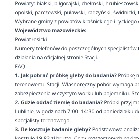
Powiaty: bialski, biłgorajski, chełmski, hrubieszowski
opolski, parczewski, puławski, radzyński, świdnicki
Wybrane gminy z powiatów kraśnickiego i ryckiego o
Województwo mazowieckie:
Powiat łosicki
Numery telefonów do poszczególnych specjalistów t
działania na oficjalnej stronie Stacji.
FAQ
1. Jak pobrać próbkę gleby do badania?
Próbkę mo
terenowemu Stacji. Własnoręczny pobór wymaga pobra
zabezpieczenia w czystym worku lub pojemniku. Szcze
2. Gdzie oddać ziemię do badania?
Próbki przyjmo
Lublinie, w godzinach 7:00–14:30 od poniedziałku d
specjalisty terenowego.
3. Ile kosztuje badanie gleby?
Podstawowa analiza 
kosztuje 19,83 zł brutto. Ceny rozszerzonych pakiet