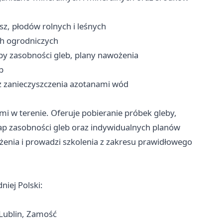
z, płodów rolnych i leśnych
h ogrodniczych
y zasobności gleb, plany nawożenia
b
az zanieczyszczenia azotanami wód
kami w terenie. Oferuje pobieranie próbek gleby,
p zasobności gleb oraz indywidualnych planów
żenia i prowadzi szkolenia z zakresu prawidłowego
iej Polski:
 Lublin, Zamość