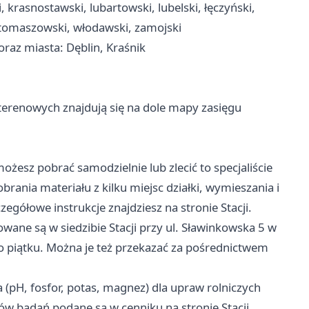
, krasnostawski, lubartowski, lubelski, łęczyński,
, tomaszowski, włodawski, zamojski
raz miasta: Dęblin, Kraśnik
erenowych znajdują się na dole mapy zasięgu
żesz pobrać samodzielnie lub zlecić to specjaliście
nia materiału z kilku miejsc działki, wymieszania i
gółowe instrukcje znajdziesz na stronie Stacji.
wane są w siedzibie Stacji przy ul. Sławinkowska 5 w
o piątku. Można je też przekazać za pośrednictwem
(pH, fosfor, potas, magnez) dla upraw rolniczych
ów badań podane są w cenniku na stronie Stacji.