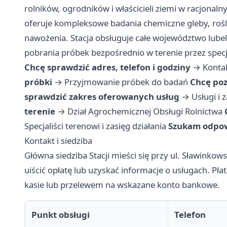
rolników, ogrodników i właścicieli ziemi w racjonal
oferuje kompleksowe badania chemiczne gleby, rośl
nawożenia. Stacja obsługuje całe województwo lubel
pobrania próbek bezpośrednio w terenie przez spec
Chcę sprawdzić adres, telefon i godziny
→
Kontak
próbki
→
Przyjmowanie próbek do badań
Chcę poz
sprawdzić zakres oferowanych usług
→
Usługi i 
terenie
→
Dział Agrochemicznej Obsługi Rolnictwa
Specjaliści terenowi i zasięg działania
Szukam odpow
Kontakt i siedziba
Główna siedziba Stacji mieści się przy ul. Sławinkows
uiścić opłatę lub uzyskać informacje o usługach. P
kasie lub przelewem na wskazane konto bankowe.
Punkt obsługi
Telefon