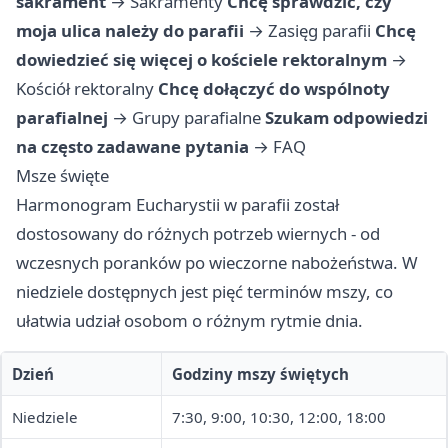
sakrament
→
Sakramenty
Chcę sprawdzić, czy
moja ulica należy do parafii
→
Zasięg parafii
Chcę
dowiedzieć się więcej o kościele rektoralnym
→
Kościół rektoralny
Chcę dołączyć do wspólnoty
parafialnej
→
Grupy parafialne
Szukam odpowiedzi
na często zadawane pytania
→
FAQ
Msze święte
Harmonogram Eucharystii w parafii został
dostosowany do różnych potrzeb wiernych - od
wczesnych poranków po wieczorne nabożeństwa. W
niedziele dostępnych jest pięć terminów mszy, co
ułatwia udział osobom o różnym rytmie dnia.
Dzień
Godziny mszy świętych
Niedziele
7:30, 9:00, 10:30, 12:00, 18:00