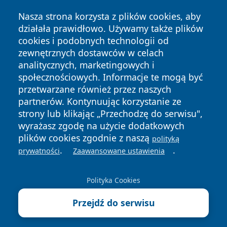
Nasza strona korzysta z plików cookies, aby
działała prawidłowo. Używamy także plików
cookies i podobnych technologii od
zewnętrznych dostawców w celach
Copyright © 2026 wiadomoscilublin.pl Wszystkie prawa
analitycznych, marketingowych i
zastrzeżone.
społecznościowych. Informacje te mogą być
przetwarzane również przez naszych
partnerów. Kontynuując korzystanie ze
Polityka
Polityka
News
Autorzy
strony lub klikając „Przechodzę do serwisu",
Prywatności
Cookies
wyrażasz zgodę na użycie dodatkowych
plików cookies zgodnie z naszą
polityką
.
.
prywatności
Zaawansowane ustawienia
Polityka Cookies
Przejdź do serwisu