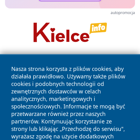
autopromocja
Nasza strona korzysta z plików cookies, aby
działała prawidłowo. Używamy także plików
cookies i podobnych technologii od
zewnętrznych dostawców w celach
Copyright © 2026 wiadomoscilublin.pl Wszystkie prawa
analitycznych, marketingowych i
zastrzeżone.
społecznościowych. Informacje te mogą być
przetwarzane również przez naszych
partnerów. Kontynuując korzystanie ze
Polityka
Polityka
News
Autorzy
strony lub klikając „Przechodzę do serwisu",
Prywatności
Cookies
wyrażasz zgodę na użycie dodatkowych