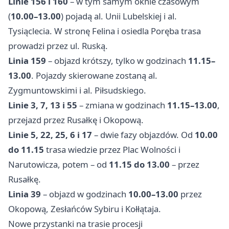
Linie 156 i 160
– w tym samym oknie czasowym
(
10.00–13.00
) pojadą al. Unii Lubelskiej i al.
Tysiąclecia. W stronę Felina i osiedla Poręba trasa
prowadzi przez ul. Ruską.
Linia 159
– objazd krótszy, tylko w godzinach
11.15–
13.00
. Pojazdy skierowane zostaną al.
Zygmuntowskimi i al. Piłsudskiego.
Linie 3, 7, 13 i 55
– zmiana w godzinach
11.15–13.00
,
przejazd przez Rusałkę i Okopową.
Linie 5, 22, 25, 6 i 17
– dwie fazy objazdów. Od
10.00
do 11.15
trasa wiedzie przez Plac Wolności i
Narutowicza, potem – od
11.15 do 13.00
– przez
Rusałkę.
Linia 39
– objazd w godzinach
10.00–13.00
przez
Okopową, Zesłańców Sybiru i Kołłątaja.
Nowe przystanki na trasie procesji