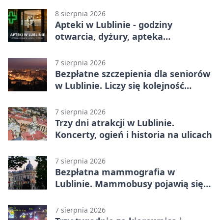
Ekstraklasy
8 sierpnia 2026
Apteki w Lublinie - godziny
otwarcia, dyżury, apteka
całodobowa
7 sierpnia 2026
Bezpłatne szczepienia dla seniorów
w Lublinie. Liczy się kolejność
zgłoszeń
7 sierpnia 2026
Trzy dni atrakcji w Lublinie.
Koncerty, ogień i historia na ulicach
7 sierpnia 2026
Bezpłatna mammografia w
Lublinie. Mammobusy pojawią się
w sześciu terminach
7 sierpnia 2026