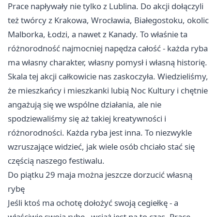
Prace napływały nie tylko z Lublina. Do akcji dołączyli
też twórcy z
Krakowa
,
Wrocławia
, Białegostoku, okolic
Malborka, Łodzi, a nawet z Kanady. To właśnie ta
różnorodność najmocniej napędza całość - każda ryba
ma własny charakter, własny pomysł i własną historię.
Skala tej akcji całkowicie nas zaskoczyła. Wiedzieliśmy,
że mieszkańcy i mieszkanki lubią Noc Kultury i chętnie
angażują się we wspólne działania, ale nie
spodziewaliśmy się aż takiej kreatywności i
różnorodności. Każda ryba jest inna. To niezwykle
wzruszające widzieć, jak wiele osób chciało stać się
częścią naszego festiwalu.
Do piątku 29 maja można jeszcze dorzucić własną
rybę
Jeśli ktoś ma ochotę dołożyć swoją cegiełkę - a
właściwie swoją rybę - wciąż jest na to czas. Prace