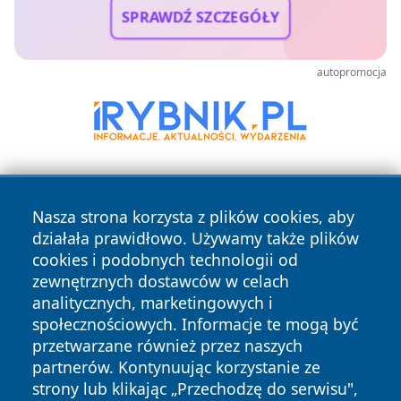
SPRAWDŹ SZCZEGÓŁY
autopromocja
Nasza strona korzysta z plików cookies, aby
działała prawidłowo. Używamy także plików
cookies i podobnych technologii od
zewnętrznych dostawców w celach
Copyright © 2026 wiadomoscilublin.pl Wszystkie prawa
analitycznych, marketingowych i
zastrzeżone.
społecznościowych. Informacje te mogą być
przetwarzane również przez naszych
partnerów. Kontynuując korzystanie ze
Polityka
Polityka
News
Autorzy
strony lub klikając „Przechodzę do serwisu",
Prywatności
Cookies