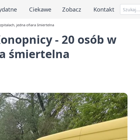
ydatne
Ciekawe
Zobacz
Kontakt
pitalach, jedna ofiara śmiertelna
onopnicy - 20 osób w
ra śmiertelna