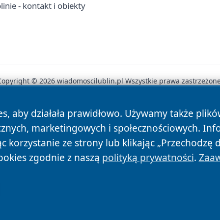
inie - kontakt i obiekty
Copyright © 2026 wiadomoscilublin.pl Wszystkie prawa zastrzeżone
es, aby działała prawidłowo. Używamy także plik
News
Autorzy
Polityka Prywatności
Polityka Cookie
cznych, marketingowych i społecznościowych. Inf
 korzystanie ze strony lub klikając „Przechodzę 
ookies zgodnie z naszą
polityką prywatności
.
Zaaw