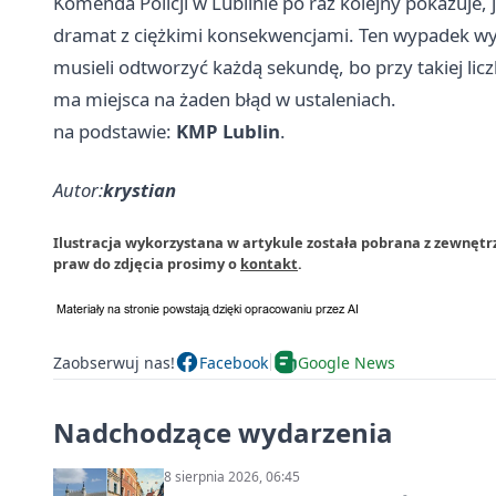
Komenda Policji w Lublinie po raz kolejny pokazuje,
dramat z ciężkimi konsekwencjami. Ten wypadek wyg
musieli odtworzyć każdą sekundę, bo przy takiej licz
ma miejsca na żaden błąd w ustaleniach.
na podstawie:
KMP Lublin
.
Autor:
krystian
Ilustracja wykorzystana w artykule została pobrana z zewnętr
praw do zdjęcia prosimy o
kontakt
.
Zaobserwuj nas!
Facebook
Google News
Nadchodzące wydarzenia
8 sierpnia 2026, 06:45