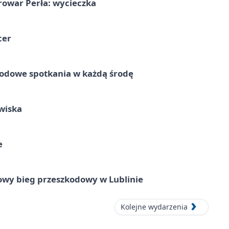
rowar Perła: wycieczka
cer
rodowe spotkania w każdą środę
wiska
e
wy bieg przeszkodowy w Lublinie
Kolejne wydarzenia