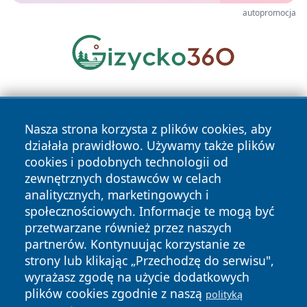
autopromocja
Nasza strona korzysta z plików cookies, aby
działała prawidłowo. Używamy także plików
cookies i podobnych technologii od
zewnętrznych dostawców w celach
Copyright © 2026 wiadomoscilublin.pl Wszystkie prawa
analitycznych, marketingowych i
zastrzeżone.
społecznościowych. Informacje te mogą być
przetwarzane również przez naszych
partnerów. Kontynuując korzystanie ze
Polityka
Polityka
News
Autorzy
strony lub klikając „Przechodzę do serwisu",
Prywatności
Cookies
wyrażasz zgodę na użycie dodatkowych
plików cookies zgodnie z naszą
polityką