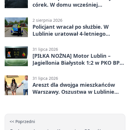
córek. W domu wcześniej
interweniowała policja
2 sierpnia 2026
Policjant wracał po służbie. W
Lublinie uratował 4-letniego
chłopca
31 lipca 2026
[PIŁKA NOŻNA] Motor Lublin –
Jagiellonia Białystok 1:2 w PKO BP
Ekstraklasie. Gol w końcówce
zabrał gospodarzom remis
31 lipca 2026
Areszt dla dwojga mieszkańców
Warszawy. Oszustwa w Lublinie
miały kosztować niemal 100 tys. zł
<< Poprzedni