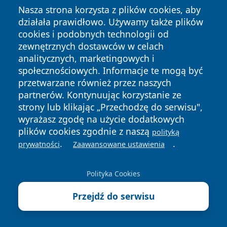
Nasza strona korzysta z plików cookies, aby
działała prawidłowo. Używamy także plików
cookies i podobnych technologii od
zewnętrznych dostawców w celach
analitycznych, marketingowych i
Copyright © 2026 wiadomoscilublin.pl Wszystkie prawa
zastrzeżone.
społecznościowych. Informacje te mogą być
przetwarzane również przez naszych
partnerów. Kontynuując korzystanie ze
Polityka
Polityka
strony lub klikając „Przechodzę do serwisu",
News
Autorzy
Prywatności
Cookies
wyrażasz zgodę na użycie dodatkowych
plików cookies zgodnie z naszą
polityką
.
.
prywatności
Zaawansowane ustawienia
Polityka Cookies
Przejdź do serwisu