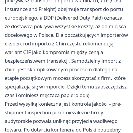
pokrywasz transport od portu w Chinach, CIF (Cost,
Insurance and Freight) obejmuje transport do portu
europejskiego, a DDP (Delivered Duty Paid) oznacza,
że dostawca pokrywa wszystkie koszty, aż do miejsca
docelowego w Polsce. Dla początkujących importerów
eksperci od importu z Chin często rekomendują
wariant CIF jako kompromis między ceną a
bezpieczeństwem transakcji. Samodzielny
import z
chin
, jest skomplikowanym procesem dlatego na
etapie początkowym możesz skorzystać z firm, które
specjalizują się w imporcie. Dzięki temu zaoszczędzisz
czas i ominiesz męczącą papierologię.
Przed wysyłką konieczna jest kontrola jakości – pre-
shipment inspection przez niezależne firmy
audytorskie pozwala uniknąć przyjęcia wadliwego
towaru. Po dotarciu kontenera do Polski potrzebny