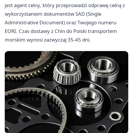
jest agent celny, który przeprowadzi odprawę celną z
wykorzystaniem dokumentów SAD (Single
Administrative Document) oraz Twojego numeru
EORI. Czas dostawy z Chin do Polski transportem
morskim wynosi zazwyczaj 35-45 dni.