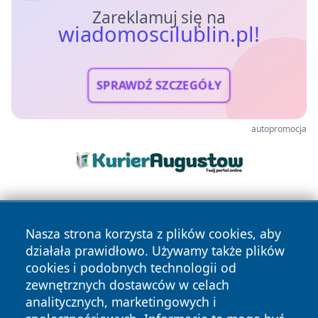
Zareklamuj się na
wiadomoscilublin.pl!
SPRAWDŹ SZCZEGÓŁY
autopromocja
Nasza strona korzysta z plików cookies, aby
działała prawidłowo. Używamy także plików
cookies i podobnych technologii od
zewnętrznych dostawców w celach
Copyright © 2026 wiadomoscilublin.pl Wszystkie prawa
analitycznych, marketingowych i
zastrzeżone.