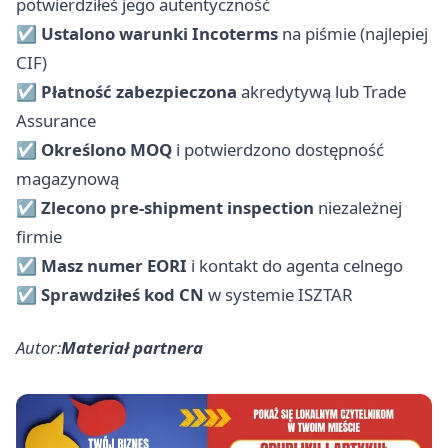
potwierdziłeś jego autentyczność
☑
Ustalono warunki Incoterms
na piśmie (najlepiej
CIF)
☑
Płatność zabezpieczona
akredytywą lub Trade
Assurance
☑
Określono MOQ
i potwierdzono dostępność
magazynową
☑
Zlecono pre-shipment inspection
niezależnej
firmie
☑
Masz numer EORI
i kontakt do agenta celnego
☑
Sprawdziłeś kod CN
w systemie ISZTAR
Autor:
Materiał partnera