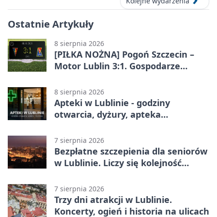
Kolejne wydarzenia
Ostatnie Artykuły
8 sierpnia 2026
[PIŁKA NOŻNA] Pogoń Szczecin –
Motor Lublin 3:1. Gospodarze
skuteczniejsi w 3. kolejce PKO BP
Ekstraklasy
8 sierpnia 2026
Apteki w Lublinie - godziny
otwarcia, dyżury, apteka
całodobowa
7 sierpnia 2026
Bezpłatne szczepienia dla seniorów
w Lublinie. Liczy się kolejność
zgłoszeń
7 sierpnia 2026
Trzy dni atrakcji w Lublinie.
Koncerty, ogień i historia na ulicach