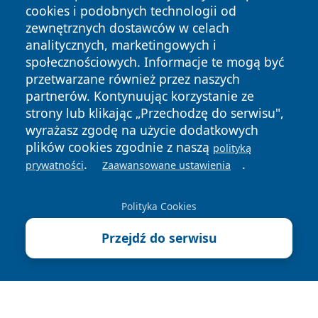
cookies i podobnych technologii od
zewnętrznych dostawców w celach
analitycznych, marketingowych i
społecznościowych. Informacje te mogą być
Copyright © 2026 wiadomoscilublin.pl Wszystkie prawa
przetwarzane również przez naszych
zastrzeżone.
partnerów. Kontynuując korzystanie ze
strony lub klikając „Przechodzę do serwisu",
wyrażasz zgodę na użycie dodatkowych
Polityka
Polityka
News
Autorzy
plików cookies zgodnie z naszą
polityką
Prywatności
Cookies
.
.
prywatności
Zaawansowane ustawienia
Polityka Cookies
Przejdź do serwisu