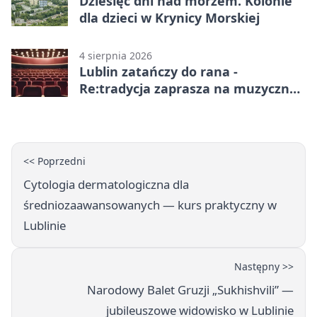
Dziesięć dni nad morzem. Kolonie
dla dzieci w Krynicy Morskiej
4 sierpnia 2026
Lublin zatańczy do rana -
Re:tradycja zaprasza na muzyczną
noc
<< Poprzedni
Cytologia dermatologiczna dla
średniozaawansowanych — kurs praktyczny w
Lublinie
Następny >>
Narodowy Balet Gruzji „Sukhishvili” —
jubileuszowe widowisko w Lublinie