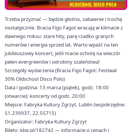
Trzeba przyznać — będzie głośno, zabawnie i trochę
nostalgicznie. Bracia Figo Fagot wracają w klimacie z
dawnego miksu: stare hity, parę rzadko granych
numerów i energia sprzed lat. Warto wpaść na ten
jubileuszowy koncert, jeśli macie ochotę na wieczór
pełen evergreenów i odrobiny szaleństwa!
Szczegóły wydarzenia (Bracia Figo Fagot: Festiwal
30% Oldschool Disco Polo)
Data i godzina: 13 marca (piątek), godz. 18:00
(otwarcie); koncerty od godz. 20:00
Miejsce: Fabryka Kultury Zgrzyt, Lublin (współrzędne:
51.239937, 22.55715)
Organizator: Fabryka Kultury Zgrzyt
Bilety: kbq.pl/182742 — informacje o cenach i