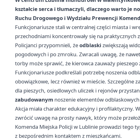
kształcie serca i tłumaczyli, dlaczego warto je 
Ruchu Drogowego i Wydziału Prewencji Komendy M
Funkcjonariusze stali w centralnej części miasta i 
przechodniami koncentrowały się na praktycznych 
Policjanci przypomnieli, że
odblaski
zwiększają wid
pogodowych i po zmroku. Zwracali uwagę, że nawet n
torby może sprawić, że kierowca zauważy pieszego z 
Funkcjonariusze podkreślali potrzebę noszenia odbla
obowiązkowe, lecz również w mieście. Szczególne zal
dla pieszych, osiedlowych uliczek i rejonów przysta
zabudowanym
noszenie elementów odblaskowych 
Akcja miała charakter edukacyjny i profilaktyczny. 
zwrócić uwagę na prosty nawyk, który może przełoż
Komenda Miejska Policji w Lublinie prowadzi tego typ
z bezpośrednim kontaktem z mieszkańcami.