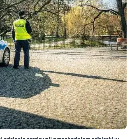
 odsłonie rozdawali przechodniom odblaski w