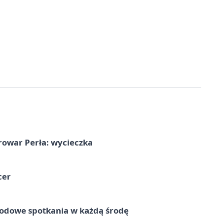
rowar Perła: wycieczka
cer
rodowe spotkania w każdą środę