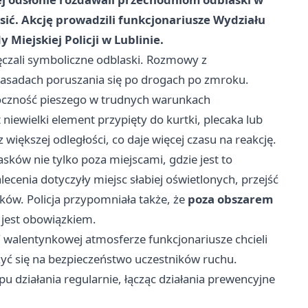
nosić. Akcję prowadzili funkcjonariusze Wydziału
iejskiej Policji w Lublinie.
wręczali symboliczne odblaski. Rozmowy z
zasadach poruszania się po drogach po zmroku.
oczność pieszego w trudnych warunkach
iewielki element przypięty do kurtki, plecaka lub
większej odległości, co daje więcej czasu na reakcję.
sków nie tylko poza miejscami, gdzie jest to
ecenia dotyczyły miejsc słabiej oświetlonych, przejść
nków. Policja przypomniała także, że
poza obszarem
jest obowiązkiem.
W walentynkowej atmosferze funkcjonariusze chcieli
yć się na bezpieczeństwo uczestników ruchu.
u działania regularnie, łącząc działania prewencyjne