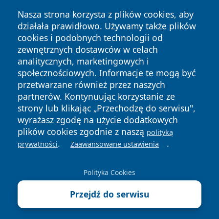
Nasza strona korzysta z plików cookies, aby
działała prawidłowo. Używamy także plików
cookies i podobnych technologii od
zewnętrznych dostawców w celach
analitycznych, marketingowych i
społecznościowych. Informacje te mogą być
przetwarzane również przez naszych
Copyright © 2026 wiadomoscilublin.pl Wszystkie prawa
partnerów. Kontynuując korzystanie ze
zastrzeżone.
strony lub klikając „Przechodzę do serwisu",
wyrażasz zgodę na użycie dodatkowych
plików cookies zgodnie z naszą
polityką
Polityka
Polityka
News
Autorzy
.
.
prywatności
Zaawansowane ustawienia
Prywatności
Cookies
Polityka Cookies
Przejdź do serwisu