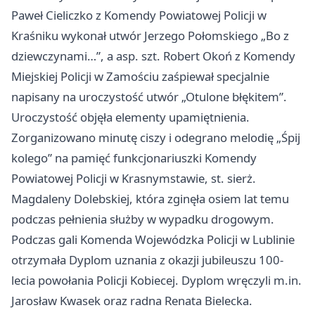
Paweł Cieliczko z Komendy Powiatowej Policji w
Kraśniku wykonał utwór Jerzego Połomskiego „Bo z
dziewczynami…”, a asp. szt. Robert Okoń z Komendy
Miejskiej Policji w Zamościu zaśpiewał specjalnie
napisany na uroczystość utwór „Otulone błękitem”.
Uroczystość objęła elementy upamiętnienia.
Zorganizowano minutę ciszy i odegrano melodię „Śpij
kolego” na pamięć funkcjonariuszki Komendy
Powiatowej Policji w Krasnymstawie, st. sierż.
Magdaleny Dolebskiej, która zginęła osiem lat temu
podczas pełnienia służby w wypadku drogowym.
Podczas gali Komenda Wojewódzka Policji w Lublinie
otrzymała Dyplom uznania z okazji jubileuszu 100-
lecia powołania Policji Kobiecej. Dyplom wręczyli m.in.
Jarosław Kwasek oraz radna Renata Bielecka.