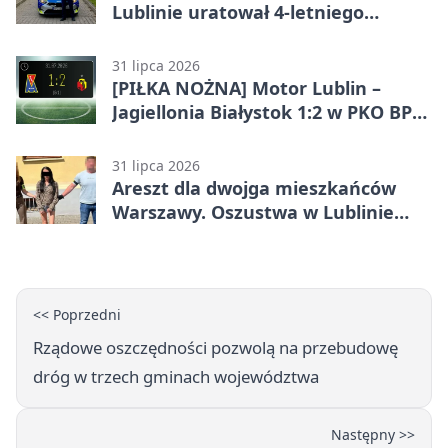
Lublinie uratował 4-letniego
chłopca
31 lipca 2026
[PIŁKA NOŻNA] Motor Lublin –
Jagiellonia Białystok 1:2 w PKO BP
Ekstraklasie. Gol w końcówce
zabrał gospodarzom remis
31 lipca 2026
Areszt dla dwojga mieszkańców
Warszawy. Oszustwa w Lublinie
miały kosztować niemal 100 tys. zł
<< Poprzedni
Rządowe oszczędności pozwolą na przebudowę
dróg w trzech gminach województwa
Następny >>