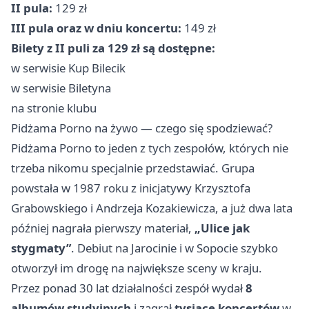
II pula:
129 zł
III pula oraz w dniu koncertu:
149 zł
Bilety z II puli za 129 zł są dostępne:
w serwisie Kup Bilecik
w serwisie Biletyna
na stronie klubu
Pidżama Porno na żywo — czego się spodziewać?
Pidżama Porno to jeden z tych zespołów, których nie
trzeba nikomu specjalnie przedstawiać. Grupa
powstała w 1987 roku z inicjatywy Krzysztofa
Grabowskiego i Andrzeja Kozakiewicza, a już dwa lata
później nagrała pierwszy materiał,
„Ulice jak
stygmaty”
. Debiut na Jarocinie i w Sopocie szybko
otworzył im drogę na największe sceny w kraju.
Przez ponad 30 lat działalności zespół wydał
8
albumów studyjnych
i zagrał
tysiące koncertów
w