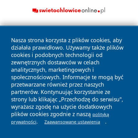
Nasza strona korzysta z plików cookies, aby
działała prawidłowo. Używamy także plików
cookies i podobnych technologii od
zewnętrznych dostawców w celach
Copyright © 2026 wiadomoscilublin.pl Wszystkie prawa
analitycznych, marketingowych i
zastrzeżone.
społecznościowych. Informacje te mogą być
przetwarzane również przez naszych
partnerów. Kontynuując korzystanie ze
Polityka
Polityka
News
Autorzy
strony lub klikając „Przechodzę do serwisu",
Prywatności
Cookies
wyrażasz zgodę na użycie dodatkowych
plików cookies zgodnie z naszą
polityką
.
.
prywatności
Zaawansowane ustawienia