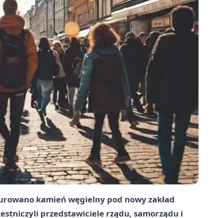
murowano kamień węgielny pod nowy zakład
stniczyli przedstawiciele rządu, samorządu i