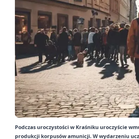
Podczas uroczystości w Kraśniku uroczyście w
produkcji korpusów amunicji. W wydarzeniu ucze