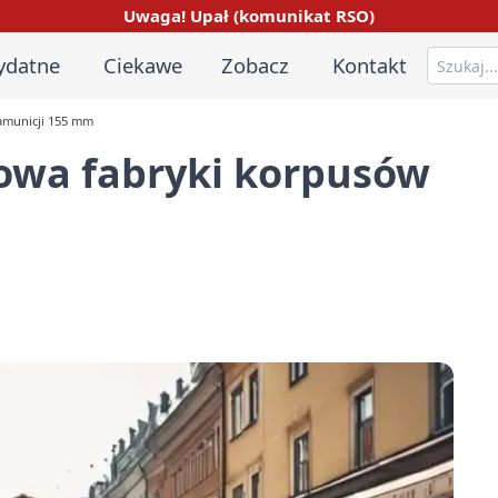
Uwaga! Upał (komunikat RSO)
ydatne
Ciekawe
Zobacz
Kontakt
amunicji 155 mm
owa fabryki korpusów