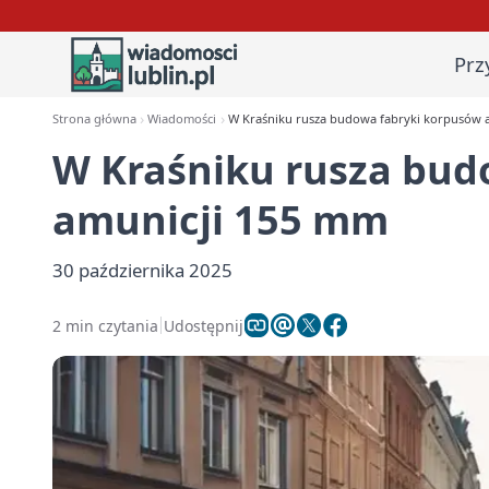
Prz
Strona główna
Wiadomości
W Kraśniku rusza budowa fabryki korpusów 
W Kraśniku rusza bud
amunicji 155 mm
30 października 2025
2 min czytania
Udostępnij