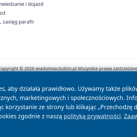
wiedzanie i dojazd
azd
, zasięg parafii
Copyright © 2026 wiadomoscilublin.pl Wszystkie prawa zastrzeżone
es, aby działała prawidłowo. Używamy także plik
News
Autorzy
Polityka Prywatności
Polityka Cookie
cznych, marketingowych i społecznościowych. Inf
 korzystanie ze strony lub klikając „Przechodzę 
ookies zgodnie z naszą
polityką prywatności
.
Zaaw