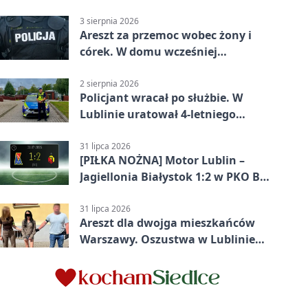
3 sierpnia 2026
Areszt za przemoc wobec żony i
córek. W domu wcześniej
interweniowała policja
2 sierpnia 2026
Policjant wracał po służbie. W
Lublinie uratował 4-letniego
chłopca
31 lipca 2026
[PIŁKA NOŻNA] Motor Lublin –
Jagiellonia Białystok 1:2 w PKO BP
Ekstraklasie. Gol w końcówce
zabrał gospodarzom remis
31 lipca 2026
Areszt dla dwojga mieszkańców
Warszawy. Oszustwa w Lublinie
miały kosztować niemal 100 tys. zł