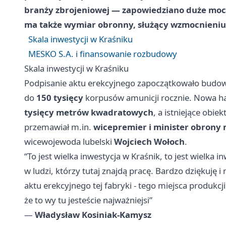
branży zbrojeniowej — zapowiedziano duże moce
ma także wymiar obronny, służący wzmocnieniu 
Skala inwestycji w Kraśniku
MESKO S.A. i finansowanie rozbudowy
Skala inwestycji w Kraśniku
Podpisanie aktu erekcyjnego zapoczątkowało budow
do
150 tysięcy
korpusów amunicji rocznie. Nowa ha
tysięcy metrów kwadratowych
, a istniejące obie
przemawiał m.in.
wicepremier i minister obrony
wicewojewoda lubelski
Wojciech Wołoch
.
“To jest wielka inwestycja w Kraśnik, to jest wielka 
w ludzi, którzy tutaj znajdą pracę. Bardzo dziękuję i
aktu erekcyjnego tej fabryki - tego miejsca produ
że to wy tu jesteście najważniejsi”
—
Władysław Kosiniak‑Kamysz