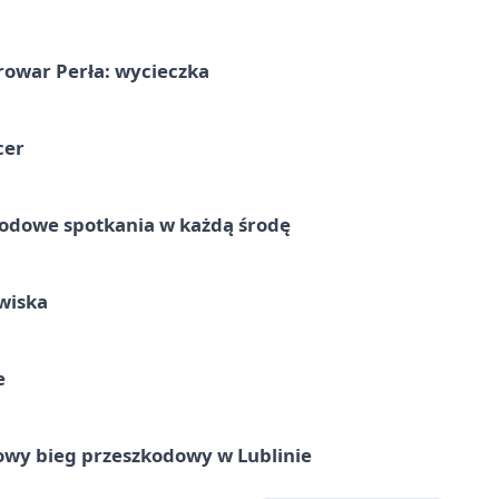
rowar Perła: wycieczka
cer
rodowe spotkania w każdą środę
wiska
e
wy bieg przeszkodowy w Lublinie