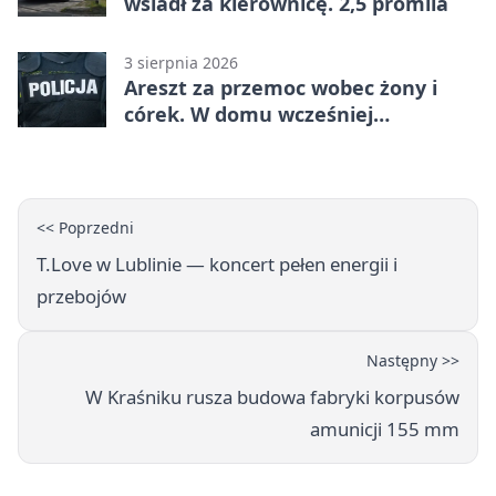
wsiadł za kierownicę. 2,5 promila
3 sierpnia 2026
Areszt za przemoc wobec żony i
córek. W domu wcześniej
interweniowała policja
<< Poprzedni
T.Love w Lublinie — koncert pełen energii i
przebojów
Następny >>
W Kraśniku rusza budowa fabryki korpusów
amunicji 155 mm