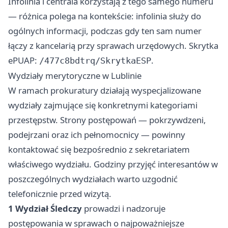
Infolinia i centrala korzystają z tego samego numeru
— różnica polega na kontekście: infolinia służy do
ogólnych informacji, podczas gdy ten sam numer
łączy z kancelarią przy sprawach urzędowych. Skrytka
ePUAP:
.
/477c8bdtrq/SkrytkaESP
Wydziały merytoryczne w Lublinie
W ramach prokuratury działają wyspecjalizowane
wydziały zajmujące się konkretnymi kategoriami
przestępstw. Strony postępowań — pokrzywdzeni,
podejrzani oraz ich pełnomocnicy — powinny
kontaktować się bezpośrednio z sekretariatem
właściwego wydziału. Godziny przyjęć interesantów w
poszczególnych wydziałach warto uzgodnić
telefonicznie przed wizytą.
1 Wydział Śledczy
prowadzi i nadzoruje
postępowania w sprawach o najpoważniejsze