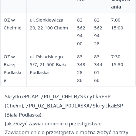
ania
OZ w
ul. Sienkiewicza
82
82
7.00
Chełmie
20, 22-100 Chełm
562
562
15:00
94
94
00
28
OZ w
ul. Piłsudskiego
83
83
7:30
Białej
5/7, 21-500 Biała
343
344
15:30
Podlaski
Podlaska
28
01
ej
86
66
Skrytki ePUAP:
/PO_OZ_CHELM/SkrytkaESP
(Chełm),
/PO_OZ_BIALA_PODLASKA/SkrytkaESP
(Biała Podlaska).
Jak złożyć zawiadomienie o przestępstwie
Zawiadomienie o przestępstwie można złożyć na trzy