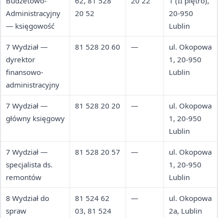
Budżetowo-
62, 81 528
20 22
1 (II piętro),
Administracyjny
20 52
20-950
— księgowość
Lublin
7 Wydział —
81 528 20 60
—
ul. Okopowa
dyrektor
1, 20-950
finansowo-
Lublin
administracyjny
7 Wydział —
81 528 20 20
—
ul. Okopowa
główny księgowy
1, 20-950
Lublin
7 Wydział —
81 528 20 57
—
ul. Okopowa
specjalista ds.
1, 20-950
remontów
Lublin
8 Wydział do
81 524 62
—
ul. Okopowa
spraw
03, 81 524
2a, Lublin