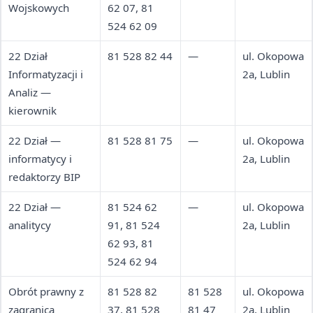
Wojskowych
62 07, 81
524 62 09
22 Dział
81 528 82 44
—
ul. Okopowa
Informatyzacji i
2a, Lublin
Analiz —
kierownik
22 Dział —
81 528 81 75
—
ul. Okopowa
informatycy i
2a, Lublin
redaktorzy BIP
22 Dział —
81 524 62
—
ul. Okopowa
analitycy
91, 81 524
2a, Lublin
62 93, 81
524 62 94
Obrót prawny z
81 528 82
81 528
ul. Okopowa
zagranicą
37, 81 528
81 47
2a, Lublin