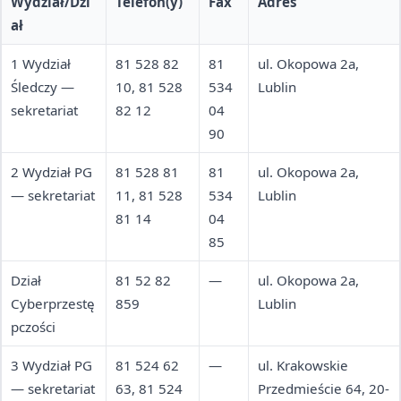
Wydział/Dzi
Telefon(y)
Fax
Adres
ał
1 Wydział
81 528 82
81
ul. Okopowa 2a,
Śledczy —
10, 81 528
534
Lublin
sekretariat
82 12
04
90
2 Wydział PG
81 528 81
81
ul. Okopowa 2a,
— sekretariat
11, 81 528
534
Lublin
81 14
04
85
Dział
81 52 82
—
ul. Okopowa 2a,
Cyberprzestę
859
Lublin
pczości
3 Wydział PG
81 524 62
—
ul. Krakowskie
— sekretariat
63, 81 524
Przedmieście 64, 20-