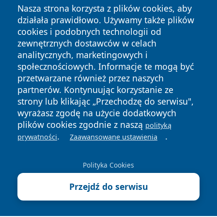
Nasza strona korzysta z plików cookies, aby
działała prawidłowo. Używamy także plików
cookies i podobnych technologii od
zewnętrznych dostawców w celach
analitycznych, marketingowych i
społecznościowych. Informacje te mogą być
przetwarzane również przez naszych
partnerów. Kontynuując korzystanie ze
Copyright © 2026 wiadomoscilublin.pl Wszystkie prawa
zastrzeżone.
strony lub klikając „Przechodzę do serwisu",
wyrażasz zgodę na użycie dodatkowych
plików cookies zgodnie z naszą
polityką
Polityka
Polityka
.
.
prywatności
Zaawansowane ustawienia
News
Autorzy
Prywatności
Cookies
Polityka Cookies
Przejdź do serwisu