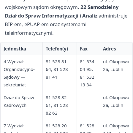
wojskowym sądom okręgowym.
22 Samodzielny
Dział do Spraw Informatyzacji i Analiz
administruje
BIP-em, ePUAP-em oraz systemami
teleinformatycznymi.
Jednostka
Telefon(y)
Fax
Adres
4 Wydział
81 528 81
81 534
ul. Okopowa
Organizacyjno-
64, 81 528
04 95,
2a, Lublin
Sądowy —
81 41
81 532
sekretariat
13 34
Dział do Spraw
81 528 82
—
ul. Okopowa
Kadrowych
61, 81 528
2a, Lublin
82 62
7 Wydział
81 528 20
81 528
ul. Okopowa