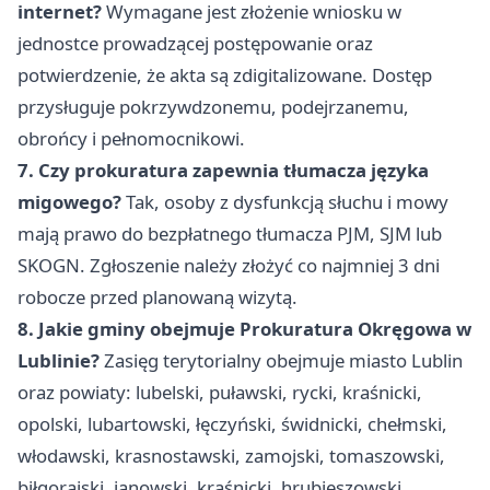
internet?
Wymagane jest złożenie wniosku w
jednostce prowadzącej postępowanie oraz
potwierdzenie, że akta są zdigitalizowane. Dostęp
przysługuje pokrzywdzonemu, podejrzanemu,
obrońcy i pełnomocnikowi.
7. Czy prokuratura zapewnia tłumacza języka
migowego?
Tak, osoby z dysfunkcją słuchu i mowy
mają prawo do bezpłatnego tłumacza PJM, SJM lub
SKOGN. Zgłoszenie należy złożyć co najmniej 3 dni
robocze przed planowaną wizytą.
8. Jakie gminy obejmuje Prokuratura Okręgowa w
Lublinie?
Zasięg terytorialny obejmuje miasto Lublin
oraz powiaty: lubelski, puławski, rycki, kraśnicki,
opolski, lubartowski, łęczyński, świdnicki, chełmski,
włodawski, krasnostawski, zamojski, tomaszowski,
biłgorajski, janowski, kraśnicki, hrubieszowski.