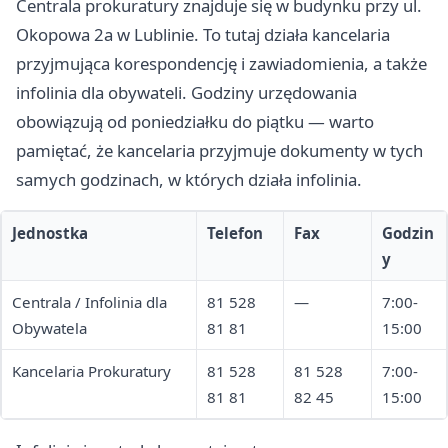
Centrala prokuratury znajduje się w budynku przy ul.
Okopowa 2a w Lublinie. To tutaj działa kancelaria
przyjmująca korespondencję i zawiadomienia, a także
infolinia dla obywateli. Godziny urzędowania
obowiązują od poniedziałku do piątku — warto
pamiętać, że kancelaria przyjmuje dokumenty w tych
samych godzinach, w których działa infolinia.
Jednostka
Telefon
Fax
Godzin
y
Centrala / Infolinia dla
81 528
—
7:00-
Obywatela
81 81
15:00
Kancelaria Prokuratury
81 528
81 528
7:00-
81 81
82 45
15:00