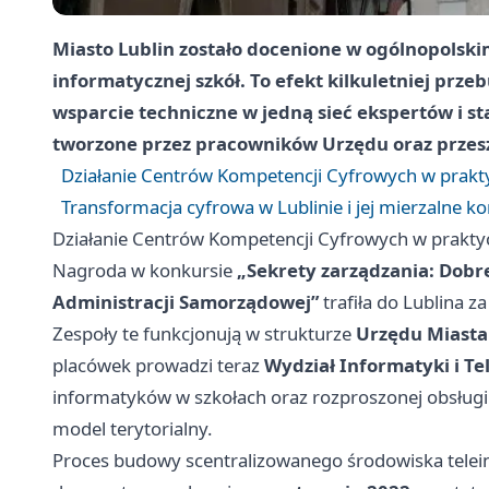
Miasto Lublin zostało docenione w ogólnopolski
informatycznej szkół. To efekt kilkuletniej prz
wsparcie techniczne w jedną sieć ekspertów i s
tworzone przez pracowników Urzędu oraz przesz
Działanie Centrów Kompetencji Cyfrowych w prakt
Transformacja cyfrowa w Lublinie i jej mierzalne ko
Działanie Centrów Kompetencji Cyfrowych w prakty
Nagroda w konkursie
„Sekrety zarządzania: Dobre
Administracji Samorządowej”
trafiła do Lublina z
Zespoły te funkcjonują w strukturze
Urzędu Miasta
placówek prowadzi teraz
Wydział Informatyki i T
informatyków w szkołach oraz rozproszonej obsługi 
model terytorialny.
Proces budowy scentralizowanego środowiska telei