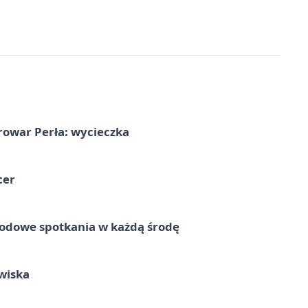
rowar Perła: wycieczka
cer
rodowe spotkania w każdą środę
wiska