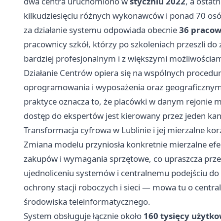
dwa centra uruchomiono w
styczniu 2022
, a ostat
kilkudziesięciu różnych wykonawców i ponad 70 os
za działanie systemu odpowiada obecnie
36 praco
pracownicy szkół, którzy po szkoleniach przeszli d
bardziej profesjonalnym i z większymi możliwościam
Działanie Centrów opiera się na wspólnych procedur
oprogramowania i wyposażenia oraz geograficznym
praktyce oznacza to, że placówki w danym rejonie m
dostęp do ekspertów jest kierowany przez jeden kan
Transformacja cyfrowa w Lublinie i jej mierzalne kor
Zmiana modelu przyniosła konkretnie mierzalne efek
zakupów i wymagania sprzętowe, co upraszcza przeta
ujednoliceniu systemów i centralnemu podejściu 
ochrony stacji roboczych i sieci — mowa tu o cent
środowiska teleinformatycznego.
System obsługuje łącznie około
160 tysięcy użytk