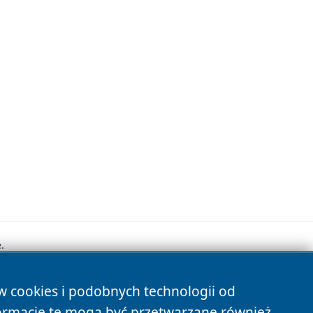
.
ów cookies i podobnych technologii od
s
ormacje te mogą być przetwarzane również