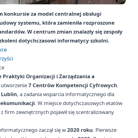
m konkursie za model centralnej obsługi
ebudowy systemu, która zamieniła rozproszone
tandardów. W centrum zmian znalazły się zespoły
koleni dotychczasowi informatycy szkolni.
yce
rzyści
ce
 Praktyki Organizacji i Zarządzania a
a utworzenie
7 Centrów Kompetencji Cyfrowych
.
 Lublin
, a zadania wsparcia informatycznego dla
elekomunikacji
. W miejsce dotychczasowych etatów
z firm zewnętrznych pojawił się scentralizowany
nformatycznego zaczął się w
2020 roku
. Pierwsze