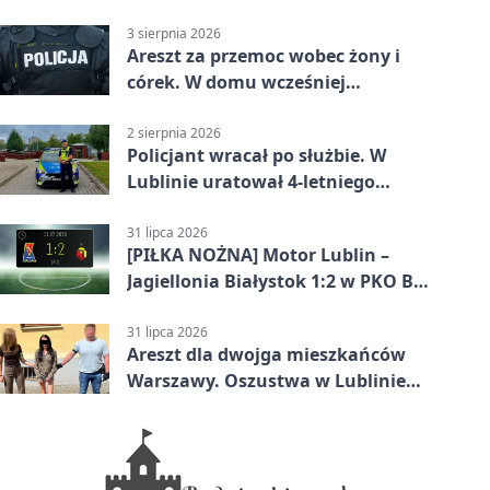
3 sierpnia 2026
Areszt za przemoc wobec żony i
córek. W domu wcześniej
interweniowała policja
2 sierpnia 2026
Policjant wracał po służbie. W
Lublinie uratował 4-letniego
chłopca
31 lipca 2026
[PIŁKA NOŻNA] Motor Lublin –
Jagiellonia Białystok 1:2 w PKO BP
Ekstraklasie. Gol w końcówce
zabrał gospodarzom remis
31 lipca 2026
Areszt dla dwojga mieszkańców
Warszawy. Oszustwa w Lublinie
miały kosztować niemal 100 tys. zł