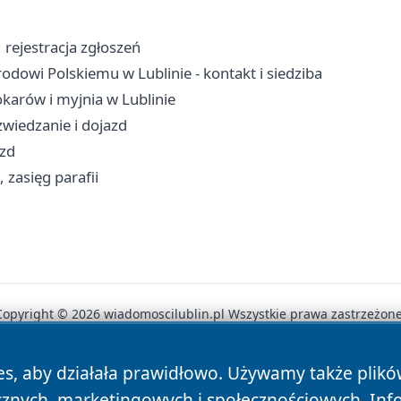
, rejestracja zgłoszeń
dowi Polskiemu w Lublinie - kontakt i siedziba
karów i myjnia w Lublinie
wiedzanie i dojazd
azd
, zasięg parafii
Copyright © 2026 wiadomoscilublin.pl Wszystkie prawa zastrzeżone
es, aby działała prawidłowo. Używamy także plik
News
Autorzy
Polityka Prywatności
Polityka Cookie
cznych, marketingowych i społecznościowych. Inf