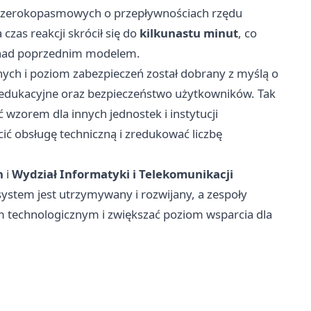
g szerokopasmowych o przepływnościach rzędu
 czas reakcji skrócił się do
kilkunastu minut
, co
g nad poprzednim modelem.
nych i poziom zabezpieczeń został dobrany z myślą o
e edukacyjne oraz bezpieczeństwo użytkowników. Tak
zorem dla innych jednostek i instytucji
cić obsługę techniczną i zredukować liczbę
n
i
Wydział Informatyki i Telekomunikacji
system jest utrzymywany i rozwijany, a zespoły
 technologicznym i zwiększać poziom wsparcia dla