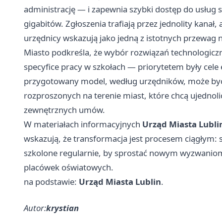
administrację — i zapewnia szybki dostęp do usłu
gigabitów. Zgłoszenia trafiają przez jednolity kanał, a
urzędnicy wskazują jako jedną z istotnych przewa
Miasto podkreśla, że wybór rozwiązań technologicz
specyfice pracy w szkołach — priorytetem były cel
przygotowany model, według urzędników, może być w
rozproszonych na terenie miast, które chcą ujednoli
zewnętrznych umów.
W materiałach informacyjnych
Urząd Miasta Lubli
wskazują, że transformacja jest procesem ciągłym: 
szkolone regularnie, by sprostać nowym wyzwaniom
placówek oświatowych.
na podstawie:
Urząd Miasta Lublin
.
Autor:
krystian