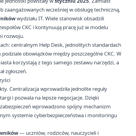
nie jednostki powstały w
styczniu 2025
. Zamiast
ób zaangażowanych wcześniej w obsługę techniczną,
wników
wydziału IT. Wiele stanowisk obsadzili
o zespołów CKC i kontynuują pracę już w modelu
i rozwoju.
ach: centralnym Help Desk, jednolitych standardach
 podziale obowiązków między poszczególne CKC. W
iasta korzystają z tego samego zestawu narzędzi, a
ał zgłoszeń.
zyści
ty. Centralizacja wprowadziła jednolite reguły
rgi i pozwala na lepsze negocjacje. Dzięki
do zabezpieczeń wprowadzono spójny mechanizm
ralnym systemie cyberbezpieczeństwa i monitoringu
owników
— uczniów, rodziców, nauczycieli i