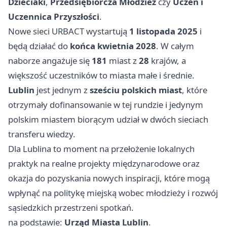
Dzieciaki
,
Przedsiębiorcza Młodzież
czy
Uczeń i
Uczennica Przyszłości
.
Nowe sieci URBACT wystartują
1 listopada 2025
i
będą działać do
końca kwietnia 2028
. W całym
naborze angażuje się
181
miast z
28
krajów, a
większość uczestników to miasta małe i średnie.
Lublin
jest jednym z
sześciu polskich miast
, które
otrzymały dofinansowanie w tej rundzie i jedynym
polskim miastem biorącym udział w dwóch sieciach
transferu wiedzy.
Dla Lublina to moment na przełożenie lokalnych
praktyk na realne projekty międzynarodowe oraz
okazja do pozyskania nowych inspiracji, które mogą
wpłynąć na politykę miejską wobec młodzieży i rozwój
sąsiedzkich przestrzeni spotkań.
na podstawie:
Urząd Miasta Lublin
.