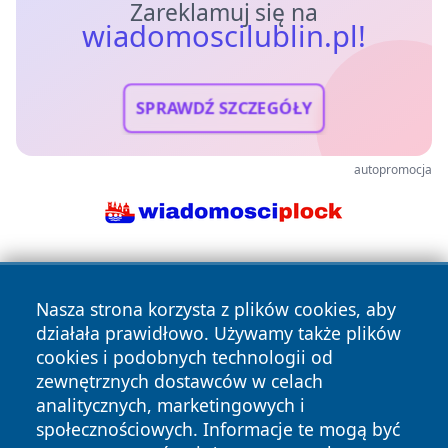
Zareklamuj się na
wiadomoscilublin.pl!
SPRAWDŹ SZCZEGÓŁY
autopromocja
Nasza strona korzysta z plików cookies, aby
działała prawidłowo. Używamy także plików
cookies i podobnych technologii od
zewnętrznych dostawców w celach
Copyright © 2026 wiadomoscilublin.pl Wszystkie prawa
analitycznych, marketingowych i
zastrzeżone.
społecznościowych. Informacje te mogą być