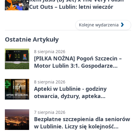
Cut Outs – Lublin: letni wieczór
Kolejne wydarzenia
Ostatnie Artykuły
8 sierpnia 2026
[PIŁKA NOŻNA] Pogoń Szczecin –
Motor Lublin 3:1. Gospodarze
skuteczniejsi w 3. kolejce PKO BP
Ekstraklasy
8 sierpnia 2026
Apteki w Lublinie - godziny
otwarcia, dyżury, apteka
całodobowa
7 sierpnia 2026
Bezpłatne szczepienia dla seniorów
w Lublinie. Liczy się kolejność
zgłoszeń