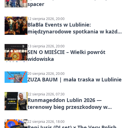
spacer
12 sierpnia 2026, 20:00
BlaBla Events w Lublinie:
międzynarodowe spotkania w każdą
środę
13 sierpnia 2026, 20:00
SEN O MIEŚCIE – Wielki powrót
widowiska
20 sierpnia 2026, 20:00
ZUZA BAUM | mała traska w Lublinie
22 sierpnia 2026, 07:30
Runmageddon Lublin 2026 —
terenowy bieg przeszkodowy w
Lublinie
22 sierpnia 2026, 18:00
Reni Jusis (DJ set) x The Very Polish