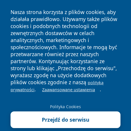
Nasza strona korzysta z plików cookies, aby
działała prawidłowo. Używamy także plików
cookies i podobnych technologii od
zewnętrznych dostawców w celach
Copyright © 2026 wiadomoscilublin.pl Wszystkie prawa
analitycznych, marketingowych i
zastrzeżone.
społecznościowych. Informacje te mogą być
przetwarzane również przez naszych
partnerów. Kontynuując korzystanie ze
Polityka
Polityka
News
Autorzy
strony lub klikając „Przechodzę do serwisu",
Prywatności
Cookies
wyrażasz zgodę na użycie dodatkowych
plików cookies zgodnie z naszą
polityką
.
.
prywatności
Zaawansowane ustawienia
Polityka Cookies
Przejdź do serwisu