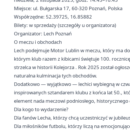
Miejsce: ul. Bułgarska 17, 60-320 Poznań, Polska
Współrzędne: 52.39725, 16.85882
Bilety: w sprzedaży (szczegóły u organizatora)
Organizator: Lech Poznań
O meczu i obchodach
Lech podejmuje Motor Lublin w meczu, który ma do
którym klub razem z kibicami świętuje 100. rocznicę
strzelca w historii Kolejorza . Rok 2025 został ogło
naturalna kulminacja tych obchodów.
Dodatkowo — wyjątkowo — lechici wybiegną w czwa
inspirowanych sztandarem klubu z końca lat 50., k
element nada meczowi podniosłego, historycznego 
Dla kogo to wydarzenie?
Dla fanów Lecha, którzy chcą uczestniczyć w jubil
Dla miłośników futbolu, którzy liczą na emocjonujące