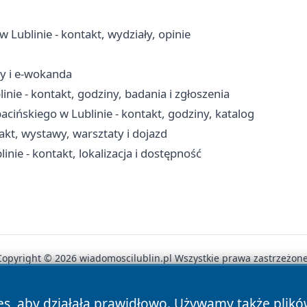
ublinie - kontakt, wydziały, opinie
ny i e-wokanda
nie - kontakt, godziny, badania i zgłoszenia
cińskiego w Lublinie - kontakt, godziny, katalog
kt, wystawy, warsztaty i dojazd
nie - kontakt, lokalizacja i dostępność
Copyright © 2026 wiadomoscilublin.pl Wszystkie prawa zastrzeżone
es, aby działała prawidłowo. Używamy także plik
News
Autorzy
Polityka Prywatności
Polityka Cookie