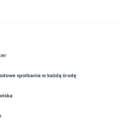
cer
rodowe spotkania w każdą środę
wiska
e