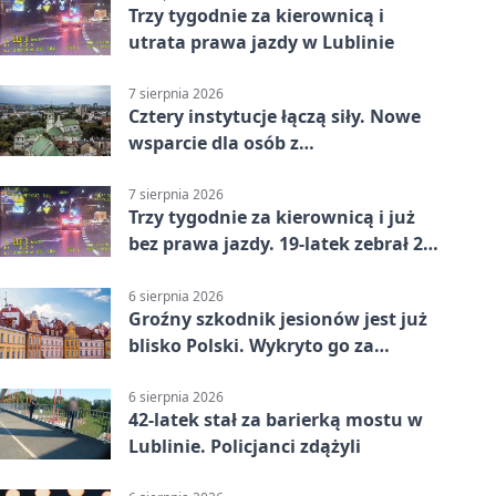
Trzy tygodnie za kierownicą i
utrata prawa jazdy w Lublinie
7 sierpnia 2026
Cztery instytucje łączą siły. Nowe
wsparcie dla osób z
niepełnosprawnościami
7 sierpnia 2026
Trzy tygodnie za kierownicą i już
bez prawa jazdy. 19-latek zebrał 23
punkty
6 sierpnia 2026
Groźny szkodnik jesionów jest już
blisko Polski. Wykryto go za
granicą
6 sierpnia 2026
42-latek stał za barierką mostu w
Lublinie. Policjanci zdążyli