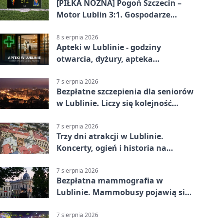
[PIŁKA NOŻNA] Pogoń Szczecin –
Motor Lublin 3:1. Gospodarze
skuteczniejsi w 3. kolejce PKO BP
Ekstraklasy
8 sierpnia 2026
Apteki w Lublinie - godziny
otwarcia, dyżury, apteka
całodobowa
7 sierpnia 2026
Bezpłatne szczepienia dla seniorów
w Lublinie. Liczy się kolejność
zgłoszeń
7 sierpnia 2026
Trzy dni atrakcji w Lublinie.
Koncerty, ogień i historia na
ulicach
7 sierpnia 2026
Bezpłatna mammografia w
Lublinie. Mammobusy pojawią się
w sześciu terminach
7 sierpnia 2026