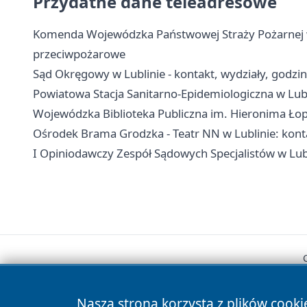
Przydatne dane teleadresowe
Komenda Wojewódzka Państwowej Straży Pożarnej w L
przeciwpożarowe
Sąd Okręgowy w Lublinie - kontakt, wydziały, godzi
Powiatowa Stacja Sanitarno-Epidemiologiczna w Lubli
Wojewódzka Biblioteka Publiczna im. Hieronima Łopa
Ośrodek Brama Grodzka - Teatr NN w Lublinie: konta
I Opiniodawczy Zespół Sądowych Specjalistów w Lubli
Nasza strona korzysta z plików cooki