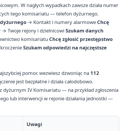
lnicowym. W nagłych wypadkach zawsze działa numer
ych tego komisariatu — telefon dyżurnego.
 dyżurnego
→
Kontakt i numery alarmowe
Chcę
y
→
Twoje rejony i dzielnicowi
Szukam danych
ownictwo komisariatu
Chcę zgłosić przestępstwo
ykroczenie
Szukam odpowiedzi na najczęstsze
 najszybciej pomoc wezwiesz dzwoniąc na
112
łączenie jest bezpłatne i działa całodobowo.
 dyżurnym IV Komisariatu — na przykład zgłoszenia
go lub interwencji w rejonie działania jednostki —
Uwagi