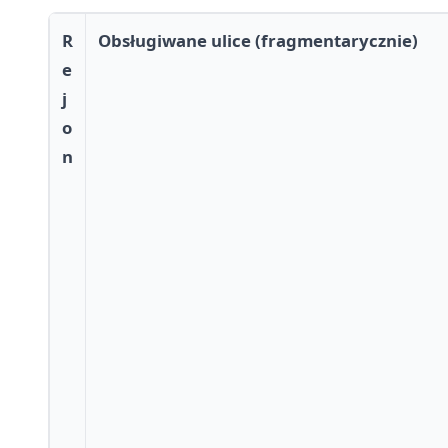
R
Obsługiwane ulice (fragmentarycznie)
e
j
o
n