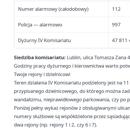
Numer alarmowy (całodobowy)
112
Policja — alarmowo
997
Dyżurny IV Komisariatu
47 811 
Siedziba komisariatu:
Lublin, ulica Tomasza Zana 4
Godziny pracy dyżurnego i kierownictwa warto potwi
Twoje rejony i dzielnicowi
Teren działania IV Komisariatu podzielony jest na 1
przypisanego dzielnicowego, do którego można zadz
wandalizmu, nieprawidłowego parkowania, czy po p
Poniżej pełny wykaz rejonów z obsługiwanymi ulica
numery służbowe są współdzielone przez sąsiadujące
dwa rejony (np. rejony 1 i 2, czy 6 i 7).