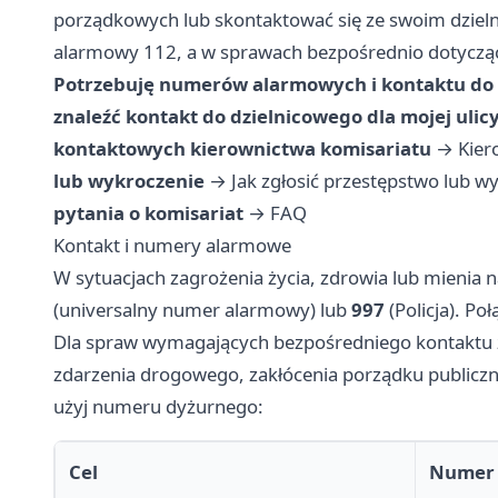
porządkowych lub skontaktować się ze swoim dzie
alarmowy 112, a w sprawach bezpośrednio dotycząc
Potrzebuję numerów alarmowych i kontaktu do
znaleźć kontakt do dzielnicowego dla mojej ulic
kontaktowych kierownictwa komisariatu
→
Kier
lub wykroczenie
→
Jak zgłosić przestępstwo lub w
pytania o komisariat
→
FAQ
Kontakt i numery alarmowe
W sytuacjach zagrożenia życia, zdrowia lub mienia
(universalny numer alarmowy) lub
997
(Policja). Po
Dla spraw wymagających bezpośredniego kontaktu z
zdarzenia drogowego, zakłócenia porządku publiczne
użyj numeru dyżurnego:
Cel
Numer