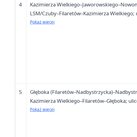
4
Kazimierza Wielkiego–Jaworowskiego–Nowo
LSM/Czuby–Filaretów–Kazimierza Wielkiego; u
(nieparzyste), Emancypantek, Faraona, Rzecki
Pokaż więcej
Nadbystrzycka 49-107 (nieparzyste), Nowomi
4-24 (parzyste), Pozytywistów, Tomasza Zana
5
Głęboka (Filaretów–Nadbystrzycka)–Nadbys
Kazimierza Wielkiego–Filaretów–Głęboka; uli
Lasockiego 1-17 (nieparzyste), Lasockiego 2-18
Pokaż więcej
Gliniana 1-43 (nieparzyste), Głęboka 2-32 (pa
Sowińskiego 16, Hryniewieckiego, Kazimierz
Wyczółkowskiego, Czarnego, Mieszka I, Nadby