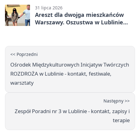
zabrał gospodarzom remis
31 lipca 2026
Areszt dla dwojga mieszkańców
Warszawy. Oszustwa w Lublinie
miały kosztować niemal 100 tys. zł
<< Poprzedni
Ośrodek Międzykulturowych Inicjatyw Twórczych
ROZDROŻA w Lublinie - kontakt, festiwale,
warsztaty
Następny >>
Zespół Poradni nr 3 w Lublinie - kontakt, zapisy i
terapie