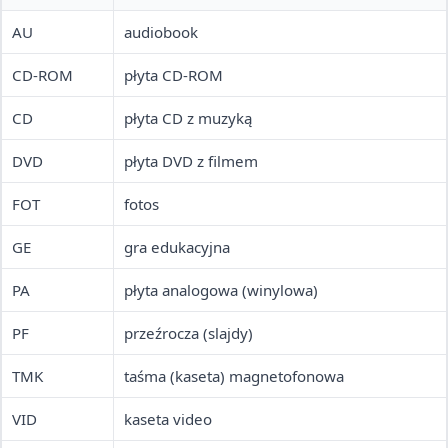
AU
audiobook
CD-ROM
płyta CD-ROM
CD
płyta CD z muzyką
DVD
płyta DVD z filmem
FOT
fotos
GE
gra edukacyjna
PA
płyta analogowa (winylowa)
PF
przeźrocza (slajdy)
TMK
taśma (kaseta) magnetofonowa
VID
kaseta video