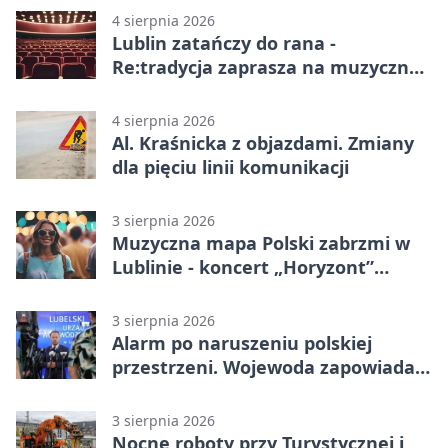
4 sierpnia 2026
Lublin zatańczy do rana -
Re:tradycja zaprasza na muzyczną
noc
4 sierpnia 2026
Al. Kraśnicka z objazdami. Zmiany
dla pięciu linii komunikacji
3 sierpnia 2026
Muzyczna mapa Polski zabrzmi w
Lublinie - koncert „Horyzont”
nadciąga.
3 sierpnia 2026
Alarm po naruszeniu polskiej
przestrzeni. Wojewoda zapowiada
zmiany
3 sierpnia 2026
Nocne roboty przy Turystycznej i