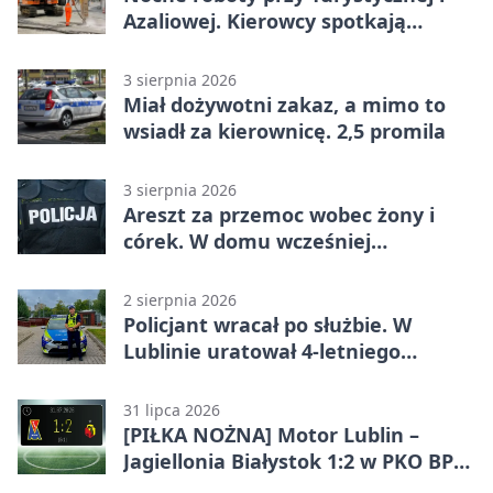
Azaliowej. Kierowcy spotkają
utrudnienia
3 sierpnia 2026
Miał dożywotni zakaz, a mimo to
wsiadł za kierownicę. 2,5 promila
3 sierpnia 2026
Areszt za przemoc wobec żony i
córek. W domu wcześniej
interweniowała policja
2 sierpnia 2026
Policjant wracał po służbie. W
Lublinie uratował 4-letniego
chłopca
31 lipca 2026
[PIŁKA NOŻNA] Motor Lublin –
Jagiellonia Białystok 1:2 w PKO BP
Ekstraklasie. Gol w końcówce