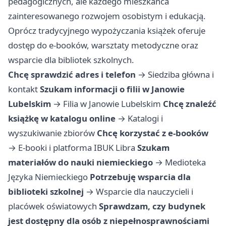
pedagogicznych, ale każdego mieszkańca
zainteresowanego rozwojem osobistym i edukacją.
Oprócz tradycyjnego wypożyczania książek oferuje
dostęp do e-booków, warsztaty metodyczne oraz
wsparcie dla bibliotek szkolnych.
Chcę sprawdzić adres i telefon
→
Siedziba główna i
kontakt
Szukam informacji o filii w Janowie
Lubelskim
→
Filia w Janowie Lubelskim
Chcę znaleźć
książkę w katalogu online
→
Katalogi i
wyszukiwanie zbiorów
Chcę korzystać z e-booków
→
E-booki i platforma IBUK Libra
Szukam
materiałów do nauki niemieckiego
→
Medioteka
Języka Niemieckiego
Potrzebuję wsparcia dla
biblioteki szkolnej
→
Wsparcie dla nauczycieli i
placówek oświatowych
Sprawdzam, czy budynek
jest dostępny dla osób z niepełnosprawnościami