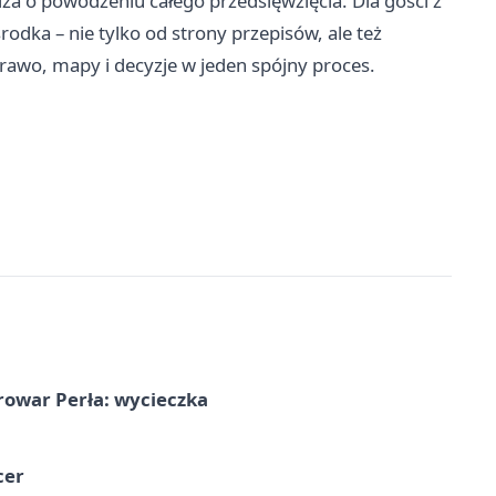
za o powodzeniu całego przedsięwzięcia. Dla gości z
rodka – nie tylko od strony przepisów, ale też
rawo, mapy i decyzje w jeden spójny proces.
rowar Perła: wycieczka
cer