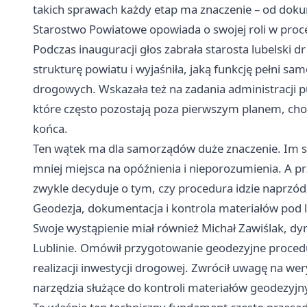
takich sprawach każdy etap ma znaczenie – od dok
Starostwo Powiatowe opowiada o swojej roli w proc
Podczas inauguracji głos zabrała starosta lubelski dr
strukturę powiatu i wyjaśniła, jaką funkcję pełni sa
drogowych. Wskazała też na zadania administracji pu
które często pozostają poza pierwszym planem, choć
końca.
Ten wątek ma dla samorządów duże znaczenie. Im s
mniej miejsca na opóźnienia i nieporozumienia. A p
zwykle decyduje o tym, czy procedura idzie naprzó
Geodezja, dokumentacja i kontrola materiałów pod 
Swoje wystąpienie miał również Michał Zawiślak, d
Lublinie. Omówił przygotowanie geodezyjne procedur
realizacji inwestycji drogowej. Zwrócił uwagę na w
narzędzia służące do kontroli materiałów geodezyjn