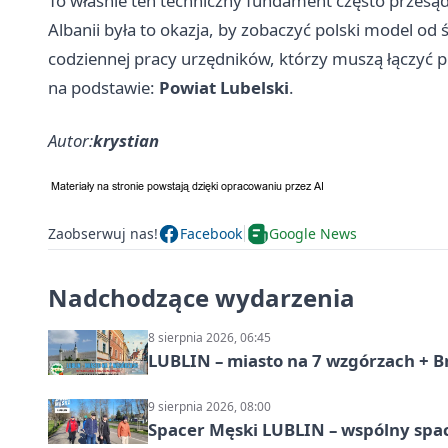
To właśnie ten techniczny fundament często przesąd
Albanii była to okazja, by zobaczyć polski model od ś
codziennej pracy urzędników, którzy muszą łączyć p
na podstawie:
Powiat Lubelski
.
Autor:
krystian
Zaobserwuj nas!
Facebook
Google News
Nadchodzące wydarzenia
8 sierpnia 2026, 06:45
LUBLIN – miasto na 7 wzgórzach + B
9 sierpnia 2026, 08:00
Spacer Męski LUBLIN – wspólny spa