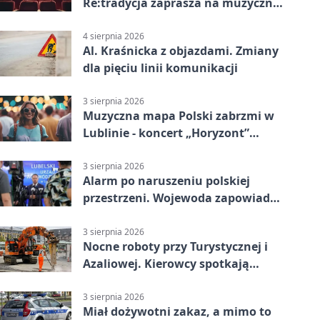
Re:tradycja zaprasza na muzyczną
noc
4 sierpnia 2026
Al. Kraśnicka z objazdami. Zmiany
dla pięciu linii komunikacji
3 sierpnia 2026
Muzyczna mapa Polski zabrzmi w
Lublinie - koncert „Horyzont”
nadciąga.
3 sierpnia 2026
Alarm po naruszeniu polskiej
przestrzeni. Wojewoda zapowiada
zmiany
3 sierpnia 2026
Nocne roboty przy Turystycznej i
Azaliowej. Kierowcy spotkają
utrudnienia
3 sierpnia 2026
Miał dożywotni zakaz, a mimo to