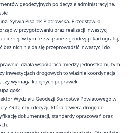
umentów geodezyjnych po decyzje administracyjne.
esie
 inż. Sylwia Pisarek-Piotrowska. Przedstawiła
morząd w przygotowaniu oraz realizacji inwestycji
blicznej, w tym te związane z geodezją i kartografią,
 bez nich nie da się przeprowadzić inwestycji do
prawniej działa współpraca między jednostkami, tym
rzy inwestycjach drogowych to właśnie koordynacja
d, czy wymaga kolejnych poprawek.
lupą gości
yrektor Wydziału Geodezji Starostwa Powiatowego w
y ZRID, czyli decyzji, która otwiera drogę do
eryfikację dokumentacji, standardy opracowań oraz
ych.