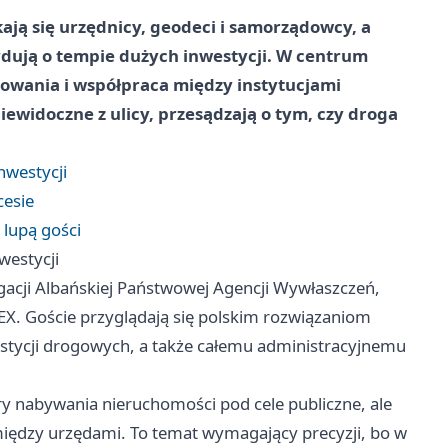
kają się urzędnicy, geodeci i samorządowcy, a
dują o tempie dużych inwestycji. W centrum
dowania i współpraca między instytucjami
niewidoczne z ulicy, przesądzają o tym, czy droga
nwestycji
cesie
 lupą gości
westycji
egacji Albańskiej Państwowej Agencji Wywłaszczeń,
X. Goście przyglądają się polskim rozwiązaniom
tycji drogowych, a także całemu administracyjnemu
y nabywania nieruchomości pod cele publiczne, ale
między urzędami. To temat wymagający precyzji, bo w