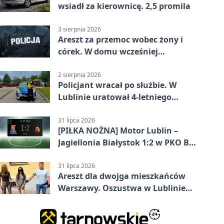
wsiadł za kierownicę. 2,5 promila
3 sierpnia 2026
Areszt za przemoc wobec żony i
córek. W domu wcześniej
interweniowała policja
2 sierpnia 2026
Policjant wracał po służbie. W
Lublinie uratował 4-letniego
chłopca
31 lipca 2026
[PIŁKA NOŻNA] Motor Lublin –
Jagiellonia Białystok 1:2 w PKO BP
Ekstraklasie. Gol w końcówce
zabrał gospodarzom remis
31 lipca 2026
Areszt dla dwojga mieszkańców
Warszawy. Oszustwa w Lublinie
miały kosztować niemal 100 tys. zł