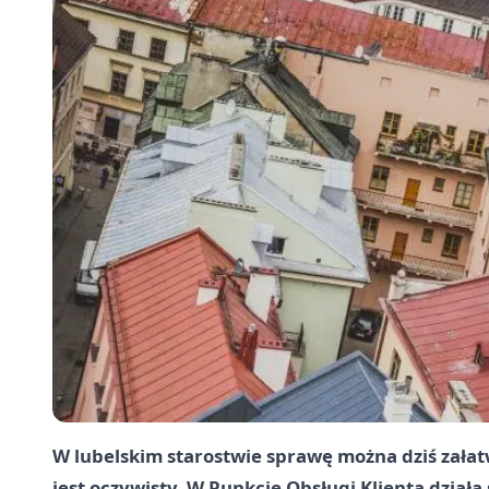
W lubelskim starostwie sprawę można dziś załat
jest oczywisty. W Punkcie Obsługi Klienta działa