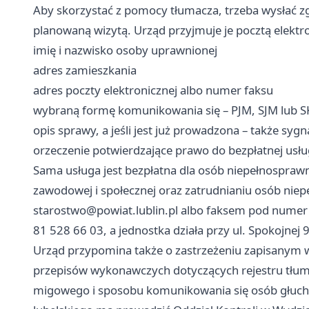
Aby skorzystać z pomocy tłumacza, trzeba wysłać zg
planowaną wizytą. Urząd przyjmuje je pocztą elektr
imię i nazwisko osoby uprawnionej
adres zamieszkania
adres poczty elektronicznej albo numer faksu
wybraną formę komunikowania się – PJM, SJM lub
opis sprawy, a jeśli jest już prowadzona – także syg
orzeczenie potwierdzające prawo do bezpłatnej usłu
Sama usługa jest bezpłatna dla osób niepełnosprawn
zawodowej i społecznej oraz zatrudnianiu osób niep
starostwo@powiat.lublin.pl
albo faksem pod numer 8
81 528 66 03, a jednostka działa przy ul. Spokojnej 9
Urząd przypomina także o zastrzeżeniu zapisanym w 
przepisów wykonawczych dotyczących rejestru tłum
migowego i sposobu komunikowania się osób głuch