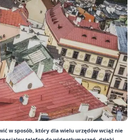
wić w sposób, który dla wielu urzędów wciąż nie
 specjalny telefon do wideotłumaczeń, dzięki