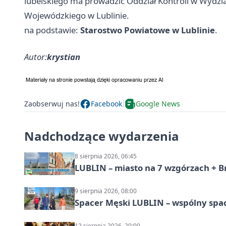
lubelskiego ma prowadzić Oddział Kontroli w Wydzia
Wojewódzkiego w Lublinie.
na podstawie:
Starostwo Powiatowe w Lublinie
.
Autor:
krystian
Zaobserwuj nas!
Facebook
Google News
Nadchodzące wydarzenia
8 sierpnia 2026, 06:45
LUBLIN – miasto na 7 wzgórzach + B
9 sierpnia 2026, 08:00
Spacer Męski LUBLIN – wspólny spa
12 sierpnia 2026, 20:00