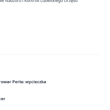
le Nadzoru i Kontroli Lubelskiego Urzędu
rowar Perła: wycieczka
cer