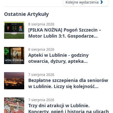
Kolejne wydarzenia
Ostatnie Artykuły
8 sierpnia 2026
[PIŁKA NOŻNA] Pogoń Szczecin –
Motor Lublin 3:1. Gospodarze
skuteczniejsi w 3. kolejce PKO BP
Ekstraklasy
8 sierpnia 2026
Apteki w Lublinie - godziny
otwarcia, dyżury, apteka
całodobowa
7 sierpnia 2026
Bezpłatne szczepienia dla seniorów
w Lublinie. Liczy się kolejność
zgłoszeń
7 sierpnia 2026
Trzy dni atrakcji w Lublinie.
Koncerty, ogień i historia na ulicach