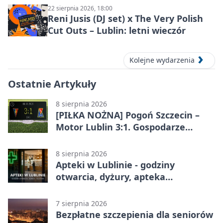
22 sierpnia 2026, 18:00
Reni Jusis (DJ set) x The Very Polish
Cut Outs – Lublin: letni wieczór
Kolejne wydarzenia
Ostatnie Artykuły
8 sierpnia 2026
[PIŁKA NOŻNA] Pogoń Szczecin –
Motor Lublin 3:1. Gospodarze
skuteczniejsi w 3. kolejce PKO BP
Ekstraklasy
8 sierpnia 2026
Apteki w Lublinie - godziny
otwarcia, dyżury, apteka
całodobowa
7 sierpnia 2026
Bezpłatne szczepienia dla seniorów