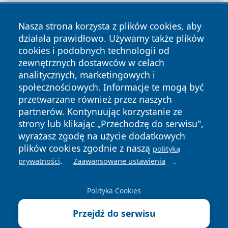
Nasza strona korzysta z plików cookies, aby
działała prawidłowo. Używamy także plików
cookies i podobnych technologii od
zewnętrznych dostawców w celach
Copyright © 2026 wiadomoscilublin.pl Wszystkie prawa
analitycznych, marketingowych i
zastrzeżone.
społecznościowych. Informacje te mogą być
przetwarzane również przez naszych
partnerów. Kontynuując korzystanie ze
Polityka
Polityka
News
Autorzy
strony lub klikając „Przechodzę do serwisu",
Prywatności
Cookies
wyrażasz zgodę na użycie dodatkowych
plików cookies zgodnie z naszą
polityką
.
.
prywatności
Zaawansowane ustawienia
Polityka Cookies
Przejdź do serwisu