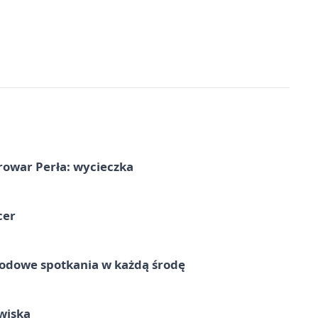
rowar Perła: wycieczka
cer
rodowe spotkania w każdą środę
wiska