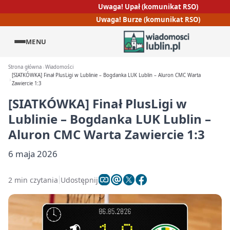
Uwaga! Upał (komunikat RSO)
Uwaga! Burze (komunikat RSO)
MENU
Strona główna
Wiadomości
[SIATKÓWKA] Finał PlusLigi w Lublinie – Bogdanka LUK Lublin – Aluron CMC Warta
Zawiercie 1:3
[SIATKÓWKA] Finał PlusLigi w
Lublinie – Bogdanka LUK Lublin –
Aluron CMC Warta Zawiercie 1:3
6 maja 2026
2 min czytania
Udostępnij