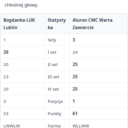
chłodnej głowy.
Bogdanka LUK
Statysty
Aluron CMC Warta
Lublin
ka
Zawiercie
1
Sety
3
26
I set
24
20
II set
25
23
III set
25
20
IV set
25
3
Pozycja
1
53
Punkty
61
LWWLW
Forma
WLLWW