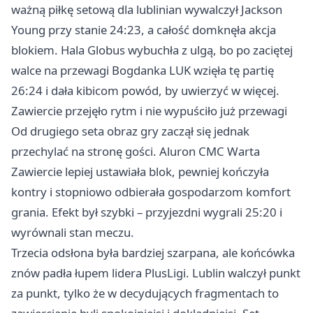
ważną piłkę setową dla lublinian wywalczył Jackson
Young przy stanie 24:23, a całość domknęła akcja
blokiem. Hala Globus wybuchła z ulgą, bo po zaciętej
walce na przewagi Bogdanka LUK wzięła tę partię
26:24 i dała kibicom powód, by uwierzyć w więcej.
Zawiercie przejęło rytm i nie wypuściło już przewagi
Od drugiego seta obraz gry zaczął się jednak
przechylać na stronę gości. Aluron CMC Warta
Zawiercie lepiej ustawiała blok, pewniej kończyła
kontry i stopniowo odbierała gospodarzom komfort
grania. Efekt był szybki – przyjezdni wygrali 25:20 i
wyrównali stan meczu.
Trzecia odsłona była bardziej szarpana, ale końcówka
znów padła łupem lidera PlusLigi. Lublin walczył punkt
za punkt, tylko że w decydujących fragmentach to