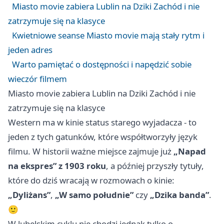
Miasto movie zabiera Lublin na Dziki Zachód i nie
zatrzymuje się na klasyce
Kwietniowe seanse Miasto movie mają stały rytm i
jeden adres
Warto pamiętać o dostępności i napędzić sobie
wieczór filmem
Miasto movie zabiera Lublin na Dziki Zachód i nie
zatrzymuje się na klasyce
Western ma w kinie status starego wyjadacza - to
jeden z tych gatunków, które współtworzyły język
filmu. W historii ważne miejsce zajmuje już
„Napad
na ekspres” z 1903 roku
, a później przyszły tytuły,
które do dziś wracają w rozmowach o kinie:
„Dyliżans”
,
„W samo południe”
czy
„Dzika banda”
.
🙂
W lubelskim cyklu nie chodzi jednak tylko o