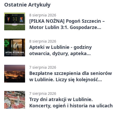
Ostatnie Artykuły
8 sierpnia 2026
[PIŁKA NOŻNA] Pogoń Szczecin –
Motor Lublin 3:1. Gospodarze
skuteczniejsi w 3. kolejce PKO BP
Ekstraklasy
8 sierpnia 2026
Apteki w Lublinie - godziny
otwarcia, dyżury, apteka
całodobowa
7 sierpnia 2026
Bezpłatne szczepienia dla seniorów
w Lublinie. Liczy się kolejność
zgłoszeń
7 sierpnia 2026
Trzy dni atrakcji w Lublinie.
Koncerty, ogień i historia na ulicach