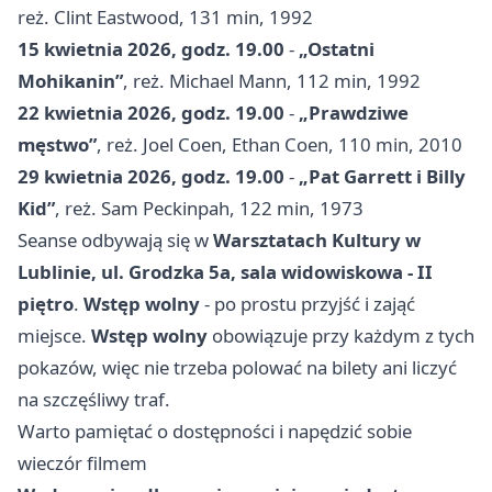
reż. Clint Eastwood, 131 min, 1992
15 kwietnia 2026, godz. 19.00
-
„Ostatni
Mohikanin”
, reż. Michael Mann, 112 min, 1992
22 kwietnia 2026, godz. 19.00
-
„Prawdziwe
męstwo”
, reż. Joel Coen, Ethan Coen, 110 min, 2010
29 kwietnia 2026, godz. 19.00
-
„Pat Garrett i Billy
Kid”
, reż. Sam Peckinpah, 122 min, 1973
Seanse odbywają się w
Warsztatach Kultury w
Lublinie, ul. Grodzka 5a, sala widowiskowa - II
piętro
.
Wstęp wolny
- po prostu przyjść i zająć
miejsce.
Wstęp wolny
obowiązuje przy każdym z tych
pokazów, więc nie trzeba polować na bilety ani liczyć
na szczęśliwy traf.
Warto pamiętać o dostępności i napędzić sobie
wieczór filmem