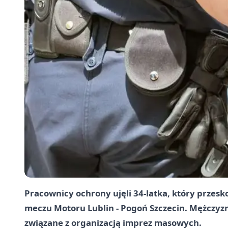
Pracownicy ochrony ujęli 34-latka, który przes
meczu Motoru Lublin - Pogoń Szczecin. Mężczyzna 
związane z organizacją imprez masowych.