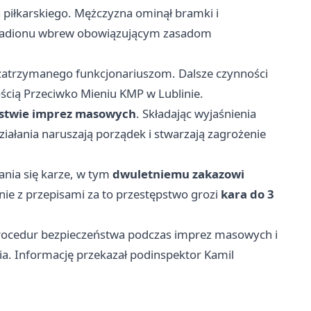
 piłkarskiego. Mężczyzna ominął bramki i
 stadionu wbrew obowiązującym zasadom
ł zatrzymanego funkcjonariuszom. Dalsze czynności
ością Przeciwko Mieniu KMP w Lublinie.
ństwie imprez masowych
. Składając wyjaśnienia
 działania naruszają porządek i stwarzają zagrożenie
nia się karze, w tym
dwuletniemu zakazowi
nie z przepisami za to przestępstwo grozi
kara do 3
procedur bezpieczeństwa podczas imprez masowych i
ia. Informację przekazał podinspektor Kamil