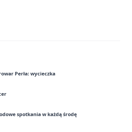
rowar Perła: wycieczka
cer
rodowe spotkania w każdą środę