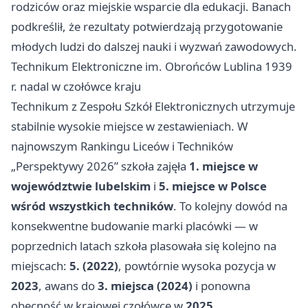
rodziców oraz miejskie wsparcie dla edukacji. Banach
podkreślił, że rezultaty potwierdzają przygotowanie
młodych ludzi do dalszej nauki i wyzwań zawodowych.
Technikum Elektroniczne im. Obrońców Lublina 1939
r. nadal w czołówce kraju
Technikum z Zespołu Szkół Elektronicznych utrzymuje
stabilnie wysokie miejsce w zestawieniach. W
najnowszym Rankingu Liceów i Techników
„Perspektywy 2026” szkoła zajęła
1. miejsce w
województwie lubelskim
i
5. miejsce w Polsce
wśród wszystkich techników
. To kolejny dowód na
konsekwentne budowanie marki placówki — w
poprzednich latach szkoła plasowała się kolejno na
miejscach:
5. (2022)
, powtórnie wysoka pozycja w
2023
, awans do
3. miejsca (2024)
i ponowna
obecność w krajowej czołówce w
2025
.