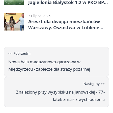
Jagiellonia Białystok 1:2 w PKO BP
Ekstraklasie. Gol w końcówce
zabrał gospodarzom remis
31 lipca 2026
Areszt dla dwojga mieszkańców
Warszawy. Oszustwa w Lublinie
miały kosztować niemal 100 tys. zł
<< Poprzedni
Nowa hala magazynowo-garażowa w
Międzyrzecu - zaplecze dla straży pożarnej
Następny >>
Znaleziony przy wysypisku na Janowskiej - 77-
latek zmarł z wychłodzenia