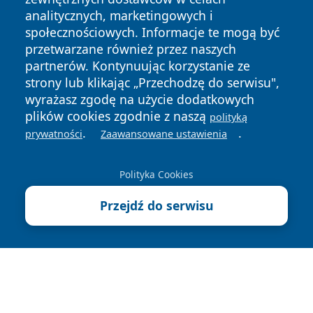
analitycznych, marketingowych i
społecznościowych. Informacje te mogą być
przetwarzane również przez naszych
partnerów. Kontynuując korzystanie ze
strony lub klikając „Przechodzę do serwisu",
wyrażasz zgodę na użycie dodatkowych
plików cookies zgodnie z naszą
polityką
Copyright © 2026 wiadomoscilublin.pl Wszystkie prawa
.
.
prywatności
Zaawansowane ustawienia
zastrzeżone.
Polityka Cookies
Polityka
Polityka
News
Autorzy
Przejdź do serwisu
Prywatności
Cookies