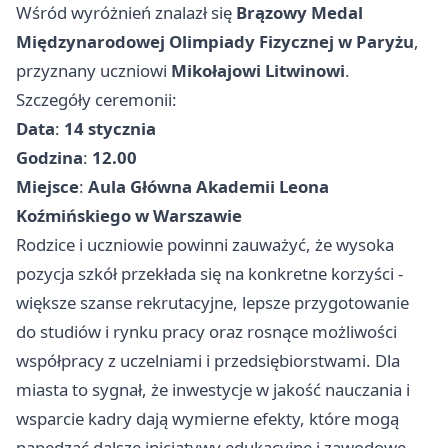
Wśród wyróżnień znalazł się
Brązowy Medal
Międzynarodowej Olimpiady Fizycznej w Paryżu
,
przyznany uczniowi
Mikołajowi Litwinowi
.
Szczegóły ceremonii:
Data
:
14 stycznia
Godzina
:
12.00
Miejsce
:
Aula Główna Akademii Leona
Koźmińskiego w Warszawie
Rodzice i uczniowie powinni zauważyć, że wysoka
pozycja szkół przekłada się na konkretne korzyści -
większe szanse rekrutacyjne, lepsze przygotowanie
do studiów i rynku pracy oraz rosnące możliwości
współpracy z uczelniami i przedsiębiorstwami. Dla
miasta to sygnał, że inwestycje w jakość nauczania i
wsparcie kadry dają wymierne efekty, które mogą
napędzać dalsze inicjatywy edukacyjne i zawodowe.