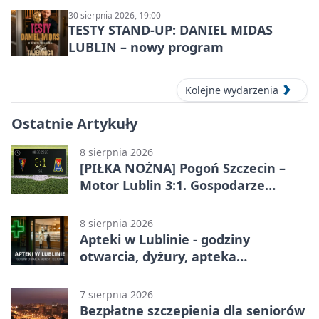
30 sierpnia 2026, 19:00
TESTY STAND-UP: DANIEL MIDAS
LUBLIN – nowy program
Kolejne wydarzenia
Ostatnie Artykuły
8 sierpnia 2026
[PIŁKA NOŻNA] Pogoń Szczecin –
Motor Lublin 3:1. Gospodarze
skuteczniejsi w 3. kolejce PKO BP
Ekstraklasy
8 sierpnia 2026
Apteki w Lublinie - godziny
otwarcia, dyżury, apteka
całodobowa
7 sierpnia 2026
Bezpłatne szczepienia dla seniorów