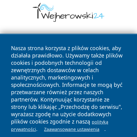
Nasza strona korzysta z plików cookies, aby
działała prawidłowo. Używamy także plików
cookies i podobnych technologii od
zewnętrznych dostawców w celach
Copyright © 2026 wiadomoscilublin.pl Wszystkie prawa
analitycznych, marketingowych i
zastrzeżone.
społecznościowych. Informacje te mogą być
przetwarzane również przez naszych
partnerów. Kontynuując korzystanie ze
Polityka
Polityka
News
Autorzy
strony lub klikając „Przechodzę do serwisu",
Prywatności
Cookies
wyrażasz zgodę na użycie dodatkowych
plików cookies zgodnie z naszą
polityką
.
.
prywatności
Zaawansowane ustawienia