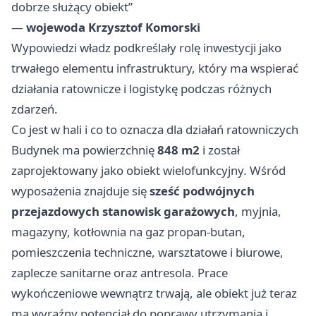
dobrze służący obiekt”
—
wojewoda Krzysztof Komorski
Wypowiedzi władz podkreślały rolę inwestycji jako
trwałego elementu infrastruktury, który ma wspierać
działania ratownicze i logistykę podczas różnych
zdarzeń.
Co jest w hali i co to oznacza dla działań ratowniczych
Budynek ma powierzchnię
848 m2
i został
zaprojektowany jako obiekt wielofunkcyjny. Wśród
wyposażenia znajduje się
sześć podwójnych
przejazdowych stanowisk garażowych
, myjnia,
magazyny, kotłownia na gaz propan-butan,
pomieszczenia techniczne, warsztatowe i biurowe,
zaplecze sanitarne oraz antresola. Prace
wykończeniowe wewnątrz trwają, ale obiekt już teraz
ma wyraźny potencjał do poprawy utrzymania i